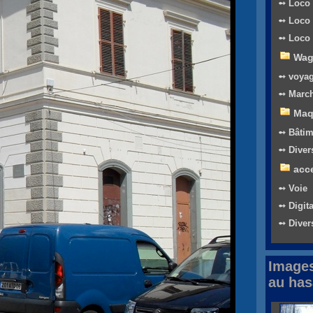
➻ Loco 
➻ Loco 
➻ Loco 
Wag
➻ voya
➻ Marc
Maq
➻ Bâtim
➻ Diver
acc
➻ Voie
➻ Digita
➻ Diver
Images
au has