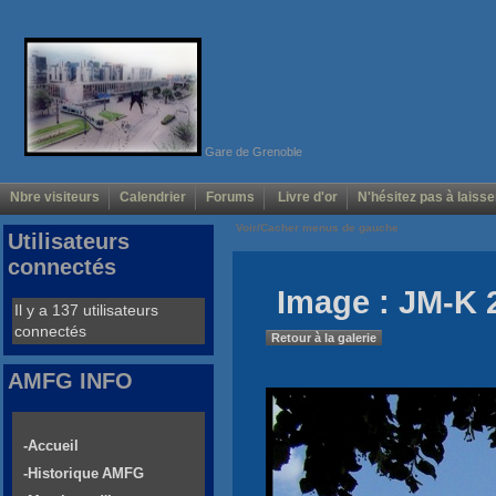
Gare de Grenoble
Nbre visiteurs
Calendrier
Forums
Livre d'or
N'hésitez pas à laisse
Voir/Cacher menus de gauche
Utilisateurs
connectés
Image : JM-K 
Il y a 137 utilisateurs
connectés
Retour à la galerie
AMFG INFO
-Accueil
-Historique AMFG