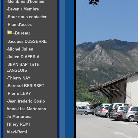
-Membres d'honneur
-Devenir Membre
-Pour nous contacter
-Plan d'accés
-Bureau
-Jacques DUSSERRE
-Michel Julien
-Julien DIAFERIA
-JEAN BAPTISTE
LANGLOIS
-Thierry NAY
-Bernard BERISSET
-Pierre LEVY
-Jean frederic Gosio
Anne-Lise Martorana
Jo-Martorana
Thiery REMI
Alexi-Remi