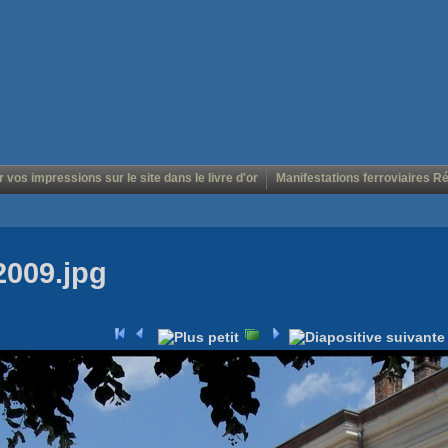
r vos impressions sur le site dans le livre d'or
Manifestations ferroviaires R
2009.jpg