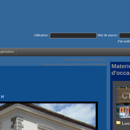
Utilisateur:
Mot de passe:
J'ai ou
égionales
Voir/Cacher menus de droite
Envoyez cette page par courrier électronique
Materi
d'occa
Loc