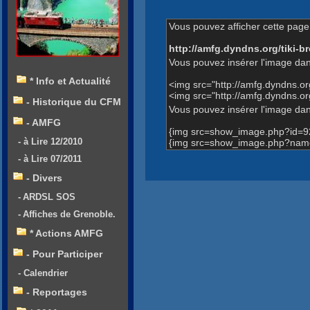
Vous pouvez afficher cette page 
http://amfg.dyndns.org/tiki
Vous pouvez insérer l'image dan
* Info et Actualité
<img src="http://amfg.dyndns.o
<img src="http://amfg.dyndns.
- Historique du CFM
Vous pouvez insérer l'image dans
- AMFG
{img src=show_image.php?id=9
- à Lire 12/2010
{img src=show_image.php?name
- à Lire 07/2011
- Divers
- ARDSL SOS
- Affiches de Grenoble.
* Actions AMFG
- Pour Participer
- Calendrier
- Reportages