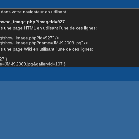
dans votre navigateur en utilisant :
-browse_image.php?imageId=927
s une page HTML en utilisant l'une de ces lignes:
rg/show_image.php?id=927" />
org/show_image.php?name=JM-K 2009.jpg" />
 une page Wiki en utilisant l'une de ces lignes:
27 }
=JM-K 2009.jpg&galleryId=107 }