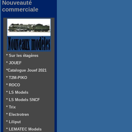
Nouveauté
commerciale
* Sur les étagères
* JOUEF
*Catalogue Jouef 2021
* T2M-PIKO
* ROCO
* LS Models
* LS Models SNCF
* Trix
* Electrotren
* Liliput
* LEMATEC Models