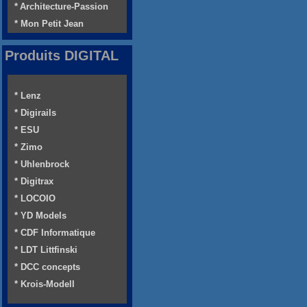
* Architecture-Passion
* Mon Petit Jean
Produits DIGITAL
* Lenz
* Digirails
* ESU
* Zimo
* Uhlenbrock
* Digitrax
* LOCOIO
* YD Models
* CDF Informatique
* LDT Littfinski
* DCC concepts
* Krois-Modell