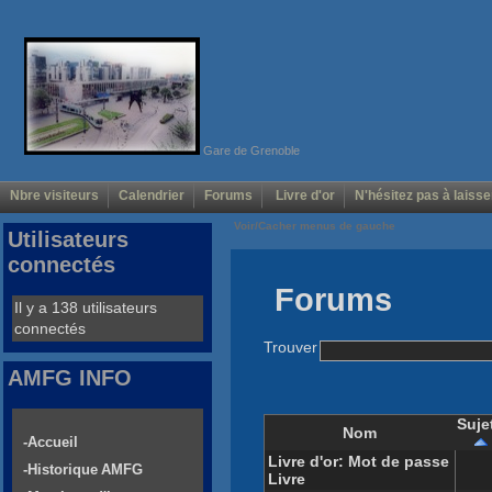
Gare de Grenoble
Nbre visiteurs
Calendrier
Forums
Livre d'or
N'hésitez pas à laisse
Voir/Cacher menus de gauche
Utilisateurs
connectés
Forums
Il y a 138 utilisateurs
connectés
Trouver
AMFG INFO
Suje
Nom
-Accueil
Livre d'or: Mot de passe
-Historique AMFG
Livre