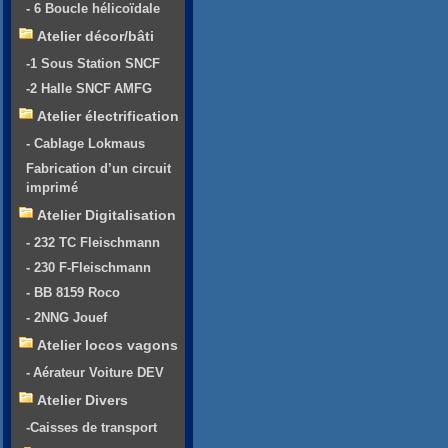
- 6 Boucle hélicoïdale
Atelier décor/bâti
-1 Sous Station SNCF
-2 Halle SNCF AMFG
Atelier électrification
- Cablage Lokmaus
Fabrication d’un circuit
imprimé
Atelier Digitalisation
- 232 TC Fleischmann
- 230 F-Fleischmann
- BB 8159 Roco
- 2NNG Jouef
Atelier locos vagons
- Aérateur Voiture DEV
Atelier Divers
-Caisses de transport