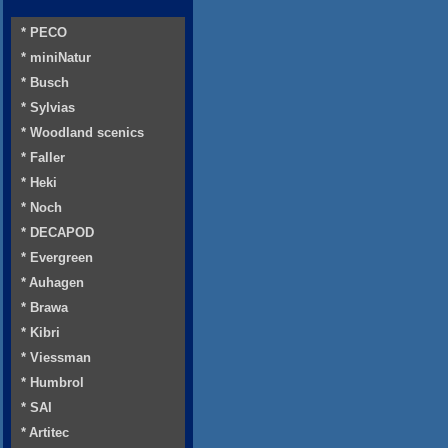
* PECO
* miniNatur
* Busch
* Sylvias
* Woodland scenics
* Faller
* Heki
* Noch
* DECAPOD
* Evergreen
* Auhagen
* Brawa
* Kibri
* Viessman
* Humbrol
* SAI
* Artitec