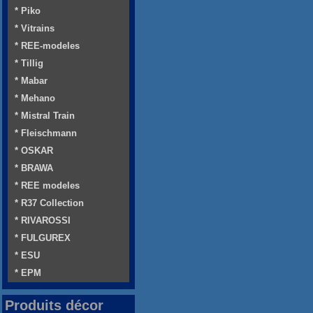
* Piko
* Vitrains
* REE-modeles
* Tillig
* Mabar
* Mehano
* Mistral Train
* Fleischmann
* OSKAR
* BRAWA
* REE modeles
* R37 Collection
* RIVAROSSI
* FULGUREX
* ESU
* EPM
Produits décor