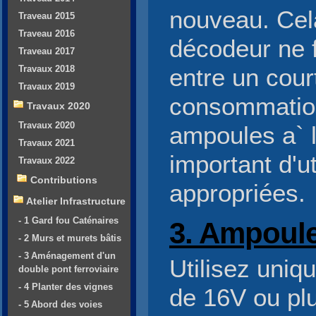
nouveau. Cela
Traveau 2015
Traveau 2016
décodeur ne f
Traveau 2017
Travaux 2018
entre un court
Travaux 2019
consommatio
Travaux 2020
Travaux 2020
ampoules a` l
Travaux 2021
important d'u
Travaux 2022
Contributions
appropriées.
Atelier Infrastructure
- 1 Gard fou Caténaires
3. Ampoule
- 2 Murs et murets bâtis
- 3 Aménagement d'un
Utilisez uni
double pont ferroviaire
- 4 Planter des vignes
de 16V ou plu
- 5 Abord des voies