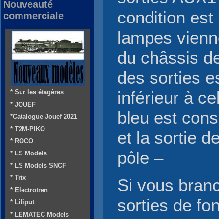
Nouveauté
condition est
commerciale
lampes vienn
du châssis de
des sorties e
* Sur les étagères
inférieur à cel
* JOUEF
bleu est con
*Catalogue Jouef 2021
* T2M-PIKO
et la sortie 
* ROCO
pôle –
* LS Models
* LS Models SNCF
* Trix
Si vous bran
* Electrotren
sorties de fon
* Liliput
* LEMATEC Models