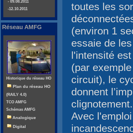
- 09.08.2011
toutes les sor
-12.10.2011
déconnectées.
Réseau AMFG
(environ 1 se
essaie de les
l'intensité es
(par exemple 
circuit), le 
Historique du réseau HO
Plan du réseau HO
donnent l’imp
(RAILY 4.0)
clignotement.
TCO AMFG
Schémas AMFG
Avec l'emplo
Analogique
incandescence,
Digital