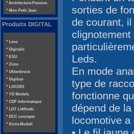
* Architecture-Passion
sorties de fo
* Mon Petit Jean
de courant, il
Produits DIGITAL
clignotement 
* Lenz
particulièrem
* Digirails
Leds.
* ESU
* Zimo
En mode anal
* Uhlenbrock
* Digitrax
type de racco
* LOCOIO
fonctionne qu
* YD Models
* CDF Informatique
dépend de la 
* LDT Littfinski
* DCC concepts
locomotive a 
* Krois-Modell
• Le fil jaun