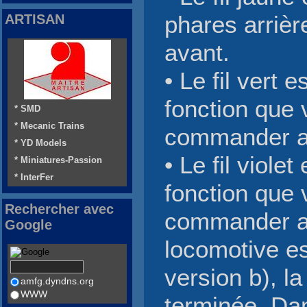
ARTISAN
phares arrièr
avant.
• Le fil vert 
fonction que 
* SMD
* Mecanic Trains
commander a
* YD Models
• Le fil viole
* Miniatures-Passion
* InterFer
fonction que 
Rechercher avec
commander a
Google
locomotive es
version b), l
amfg.dyndns.org
WWW
terminée. Dan