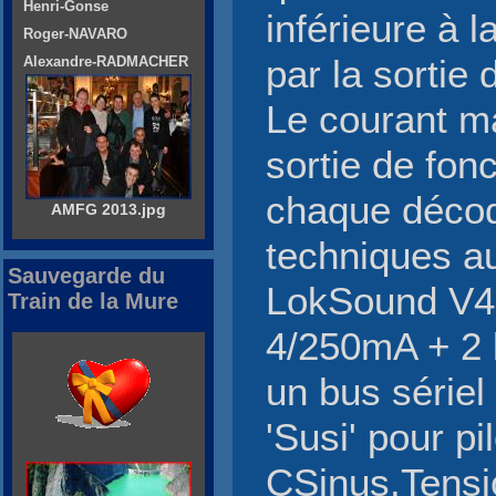
Henri-Gonse
inférieure à 
Roger-NAVARO
Alexandre-RADMACHER
par la sortie 
Le courant m
sortie de fon
chaque décod
AMFG 2013.jpg
techniques au
Sauvegarde du
LokSound V4.
Train de la Mure
4/250mA + 2 l
un bus sériel
'Susi' pour p
CSinus.Tensi