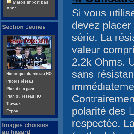
Matos import pas
cher
Si vous utili
devez placer
Section Jeunes
série. La rés
valeur compr
2.2k Ohms. 
sans résista
Historique du réseau HO
Photos réseau
immédiatemen
Plan de la gare
Contrairemen
Plan du réseau HO
Travaux
polarité des 
Expos
respectée. L
Images choisies
au hasard