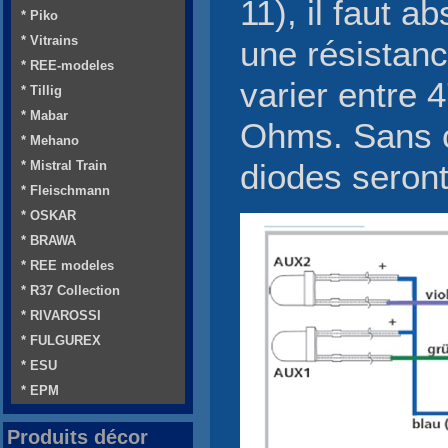
11), il faut a
* Piko
* Vitrains
une résistanc
* REE-modeles
varier entre 
* Tillig
* Mabar
Ohms. Sans c
* Mehano
* Mistral Train
diodes seront
* Fleischmann
* OSKAR
* BRAWA
* REE modeles
* R37 Collection
* RIVAROSSI
* FULGUREX
* ESU
* EPM
Produits décor