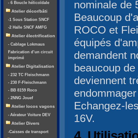
nominale de
- 6 Boucle hélicoïdale
Atelier décor/bâti
Beaucoup d'a
-1 Sous Station SNCF
ROCO et Fle
-2 Halle SNCF AMFG
Atelier électrification
équipés d'am
- Cablage Lokmaus
demandent n
Fabrication d’un circuit
imprimé
beaucoup de 
Atelier Digitalisation
- 232 TC Fleischmann
deviennent t
- 230 F-Fleischmann
endommager l
- BB 8159 Roco
- 2NNG Jouef
Echangez-les
Atelier locos vagons
- Aérateur Voiture DEV
16V.
Atelier Divers
4. Utilisat
-Caisses de transport