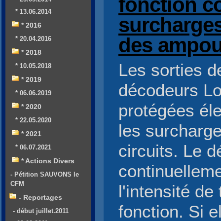
fonction co
* 13.06.2014
surcharges
* 2016
des ampou
* 20.04.2016
* 2018
Les sorties d
* 10.05.2018
* 2019
décodeurs L
* 06.06.2019
protégées él
* 2020
* 22.05.2020
les surcharge
* 2021
circuits. Le d
* 06.07.2021
* Actions Divers
continuellem
- Pétition SAUVONS le
CFM
l'intensité de
- Reportages
fonction. Si e
- début juillet.2011