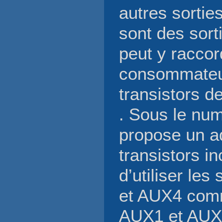
autres sorti
sont des sort
peut y racco
consommateur.
transistors d
. Sous le nu
propose un a
transistors i
d’utiliser les
et AUX4 comm
AUX1 et AU