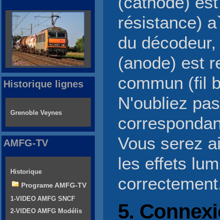
(cathode) est 
résistance) a`
du décodeur, 
(anode) est re
commun (fil b
Historique lignes
N'oubliez pas 
Grenoble Veynes
correspondan
Vous serez ai
AMFG-TV
les effets lu
Historique
correctement.
Programe AMFG-TV
1-VIDEO AMFG SNCF
5. Connexi
2-VIDEO AMFG Modélis