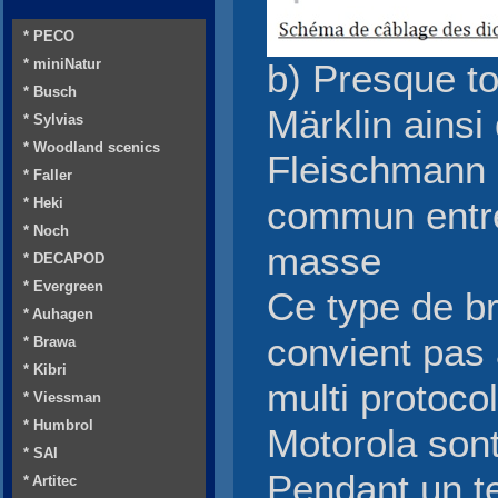
* PECO
* miniNatur
b) Presque to
* Busch
Märklin ainsi
* Sylvias
* Woodland scenics
Fleischmann 
* Faller
* Heki
commun entre
* Noch
masse
* DECAPOD
* Evergreen
Ce type de b
* Auhagen
convient pas 
* Brawa
* Kibri
multi protoco
* Viessman
* Humbrol
Motorola son
* SAI
Pendant un t
* Artitec