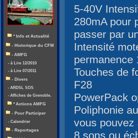
5-40V Intensi
280mA pour p
passer par un
* Info et Actualité
Intensité mo
- Historique du CFM
- AMFG
permanence 
- à Lire 12/2010
Touches de f
- à Lire 07/2011
- Divers
F28
- ARDSL SOS
PowerPack op
- Affiches de Grenoble.
* Actions AMFG
Poliphonie a
- Pour Participer
vous pouvez 
- Calendrier
- Reportages
8 sons ou éc