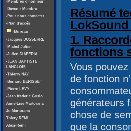
-Membres d'honneur
Résumé te
-Devenir Membre
-Pour nous contacter
LokSound V
-Plan d'accés
-Bureau
1. Raccor
-Jacques DUSSERRE
-Michel Julien
fonctions 
-Julien DIAFERIA
-JEAN BAPTISTE
Vous pouvez 
LANGLOIS
-Thierry NAY
de fonction n
-Bernard BERISSET
consommateur
-Pierre LEVY
-Jean frederic Gosio
générateurs 
Anne-Lise Martorana
Jo-Martorana
chose de sem
Thiery REMI
que la conso
Alexi-Remi