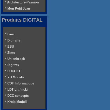
* Architecture-Passion
* Mon Petit Jean
Produits DIGITAL
* Lenz
* Digirails
* ESU
* Zimo
* Uhlenbrock
* Digitrax
* LOCOIO
* YD Models
* CDF Informatique
* LDT Littfinski
* DCC concepts
* Krois-Modell