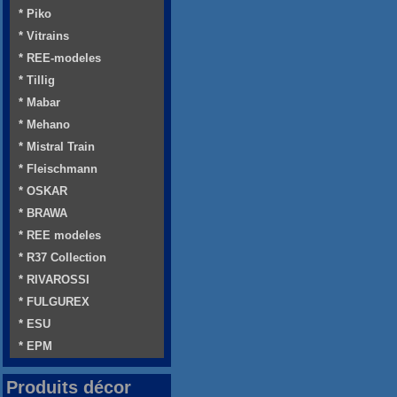
* Piko
* Vitrains
* REE-modeles
* Tillig
* Mabar
* Mehano
* Mistral Train
* Fleischmann
* OSKAR
* BRAWA
* REE modeles
* R37 Collection
* RIVAROSSI
* FULGUREX
* ESU
* EPM
Produits décor