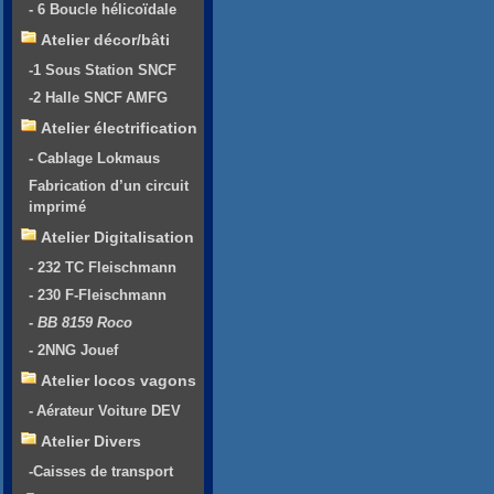
- 6 Boucle hélicoïdale
Atelier décor/bâti
-1 Sous Station SNCF
-2 Halle SNCF AMFG
Atelier électrification
- Cablage Lokmaus
Fabrication d’un circuit
imprimé
Atelier Digitalisation
- 232 TC Fleischmann
- 230 F-Fleischmann
- BB 8159 Roco
- 2NNG Jouef
Atelier locos vagons
- Aérateur Voiture DEV
Atelier Divers
-Caisses de transport