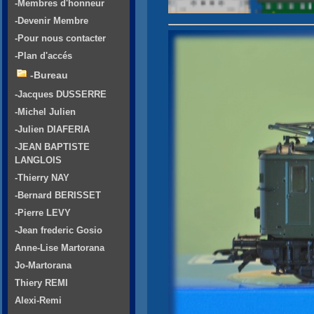
-Membres d'honneur
-Devenir Membre
-Pour nous contacter
-Plan d'accés
-Bureau
-Jacques DUSSERRE
-Michel Julien
-Julien DIAFERIA
-JEAN BAPTISTE
LANGLOIS
-Thierry NAY
-Bernard BERISSET
-Pierre LEVY
-Jean frederic Gosio
Anne-Lise Martorana
Jo-Martorana
Thiery REMI
Alexi-Remi