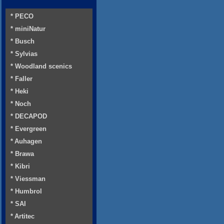
* PECO
* miniNatur
* Busch
* Sylvias
* Woodland scenics
* Faller
* Heki
* Noch
* DECAPOD
* Evergreen
* Auhagen
* Brawa
* Kibri
* Viessman
* Humbrol
* SAI
* Artitec