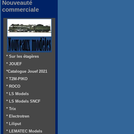
Nouveauté
commerciale
* Sur les étagères
* JOUEF
*Catalogue Jouef 2021
* T2M-PIKO
* ROCO
* LS Models
* LS Models SNCF
* Trix
* Electrotren
* Liliput
* LEMATEC Models