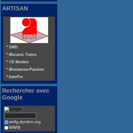
ARTISAN
* SMD
* Mecanic Trains
* YD Models
* Miniatures-Passion
* InterFer
Rechercher avec
Google
amfg.dyndns.org
WWW