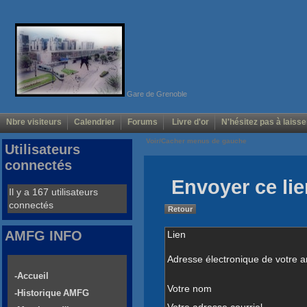
Gare de Grenoble
Nbre visiteurs
Calendrier
Forums
Livre d'or
N'hésitez pas à laisse
Voir/Cacher menus de gauche
Utilisateurs
connectés
Envoyer ce lie
Il y a 167 utilisateurs
connectés
Retour
AMFG INFO
Lien
Adresse électronique de votre a
-Accueil
Votre nom
-Historique AMFG
Votre adresse courriel