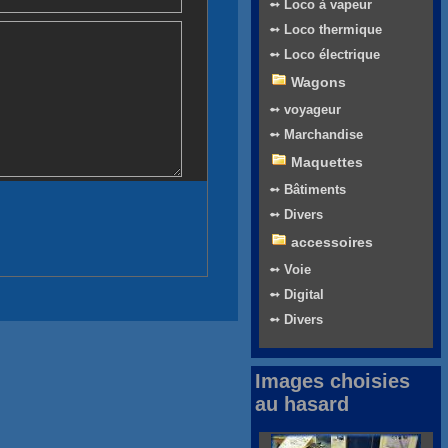
➻ Loco à vapeur
➻ Loco thermique
➻ Loco électrique
Wagons
➻ voyageur
➻ Marchandise
Maquettes
➻ Bâtiments
➻ Divers
accessoires
➻ Voie
➻ Digital
➻ Divers
Images choisies
au hasard