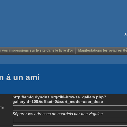
Ut
r vos impressions sur le site dans le livre d'or
Manifestations ferroviaires R
n à un ami
http://amfg.dyndns.org/tiki-browse_gallery.php?
galleryId=109&offset=0&sort_mode=user_desc
mi
Séparer les adresses de courriels par des virgules.