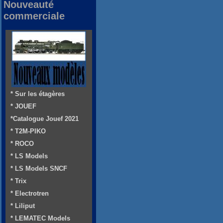
Nouveauté
commerciale
* Sur les étagères
* JOUEF
*Catalogue Jouef 2021
* T2M-PIKO
* ROCO
* LS Models
* LS Models SNCF
* Trix
* Electrotren
* Liliput
* LEMATEC Models