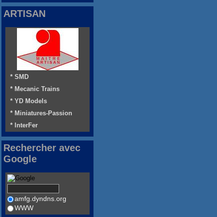
ARTISAN
* SMD
* Mecanic Trains
* YD Models
* Miniatures-Passion
* InterFer
Rechercher avec
Google
amfg.dyndns.org
WWW