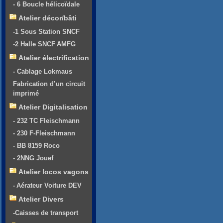
- 6 Boucle hélicoïdale
Atelier décor/bâti
-1 Sous Station SNCF
-2 Halle SNCF AMFG
Atelier électrification
- Cablage Lokmaus
Fabrication d’un circuit
imprimé
Atelier Digitalisation
- 232 TC Fleischmann
- 230 F-Fleischmann
- BB 8159 Roco
- 2NNG Jouef
Atelier locos vagons
- Aérateur Voiture DEV
Atelier Divers
-Caisses de transport