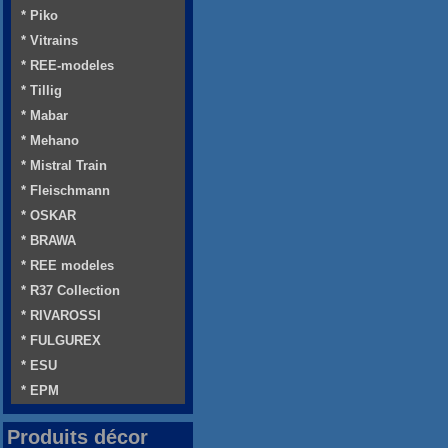
* Piko
* Vitrains
* REE-modeles
* Tillig
* Mabar
* Mehano
* Mistral Train
* Fleischmann
* OSKAR
* BRAWA
* REE modeles
* R37 Collection
* RIVAROSSI
* FULGUREX
* ESU
* EPM
Produits décor