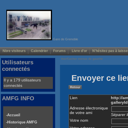
Gare de Grenoble
Nbre visiteurs
Calendrier
Forums
Livre d'or
N'hésitez pas à laisse
Voir/Cacher menus de gauche
Utilisateurs
connectés
Envoyer ce lie
Il y a 179 utilisateurs
connectés
Retour
AMFG INFO
Lien
http://a
galleryI
Adresse électronique
de votre ami
Séparer l
-Accueil
Votre nom
-Historique AMFG
Votre adresse