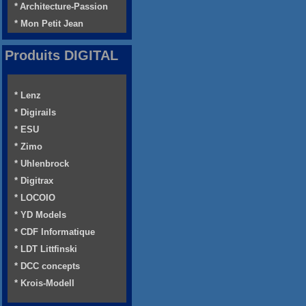
* Architecture-Passion
* Mon Petit Jean
Produits DIGITAL
* Lenz
* Digirails
* ESU
* Zimo
* Uhlenbrock
* Digitrax
* LOCOIO
* YD Models
* CDF Informatique
* LDT Littfinski
* DCC concepts
* Krois-Modell