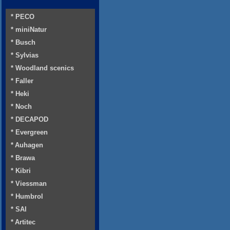
* PECO
* miniNatur
* Busch
* Sylvias
* Woodland scenics
* Faller
* Heki
* Noch
* DECAPOD
* Evergreen
* Auhagen
* Brawa
* Kibri
* Viessman
* Humbrol
* SAI
* Artitec