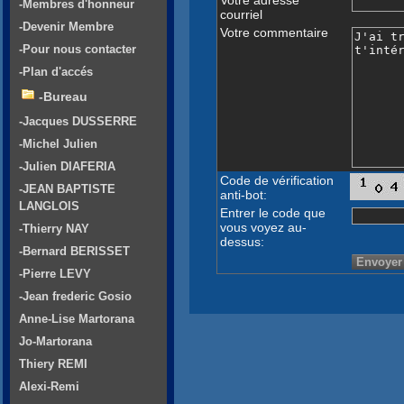
-Membres d'honneur
courriel
-Devenir Membre
Votre commentaire
-Pour nous contacter
-Plan d'accés
-Bureau
-Jacques DUSSERRE
-Michel Julien
-Julien DIAFERIA
Code de vérification
-JEAN BAPTISTE
anti-bot:
LANGLOIS
Entrer le code que
vous voyez au-
-Thierry NAY
dessus:
-Bernard BERISSET
-Pierre LEVY
-Jean frederic Gosio
Anne-Lise Martorana
Jo-Martorana
Thiery REMI
Alexi-Remi