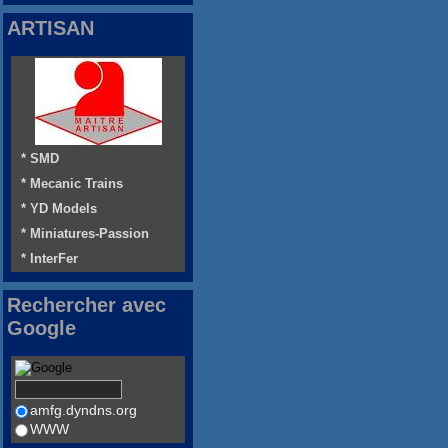
ARTISAN
* SMD
* Mecanic Trains
* YD Models
* Miniatures-Passion
* InterFer
Rechercher avec
Google
amfg.dyndns.org
WWW