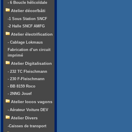
- 6 Boucle hélicoïdale
Atelier décor/bâti
-1 Sous Station SNCF
-2 Halle SNCF AMFG
Atelier électrification
- Cablage Lokmaus
Fabrication d’un circuit
imprimé
Atelier Digitalisation
- 232 TC Fleischmann
- 230 F-Fleischmann
- BB 8159 Roco
- 2NNG Jouef
Atelier locos vagons
- Aérateur Voiture DEV
Atelier Divers
-Caisses de transport