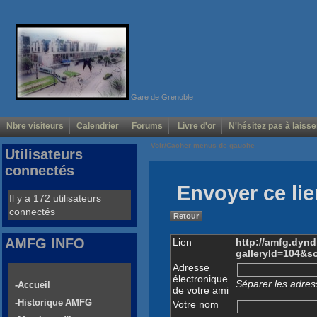
Gare de Grenoble
Nbre visiteurs
Calendrier
Forums
Livre d'or
N'hésitez pas à laisse
Voir/Cacher menus de gauche
Utilisateurs
connectés
Envoyer ce lie
Il y a 172 utilisateurs
connectés
Retour
AMFG INFO
Lien
http://amfg.dyn
galleryId=104&
Adresse
électronique
Séparer les adress
-Accueil
de votre ami
-Historique AMFG
Votre nom