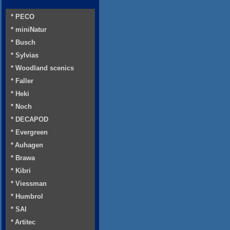
* PECO
* miniNatur
* Busch
* Sylvias
* Woodland scenics
* Faller
* Heki
* Noch
* DECAPOD
* Evergreen
* Auhagen
* Brawa
* Kibri
* Viessman
* Humbrol
* SAI
* Artitec