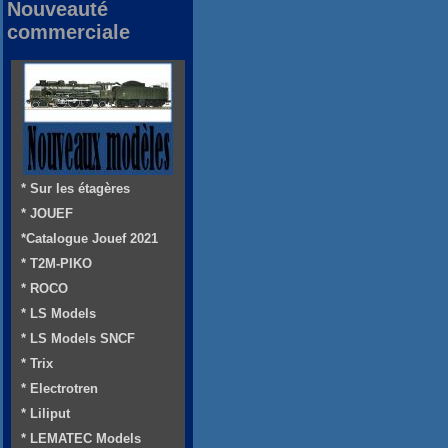
Nouveauté
commerciale
* Sur les étagères
* JOUEF
*Catalogue Jouef 2021
* T2M-PIKO
* ROCO
* LS Models
* LS Models SNCF
* Trix
* Electrotren
* Liliput
* LEMATEC Models