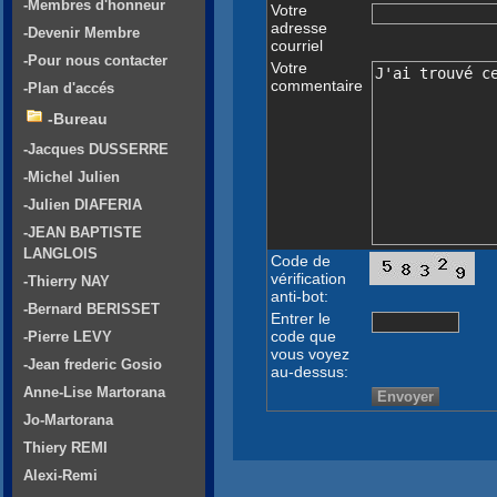
-Membres d'honneur
Votre
adresse
-Devenir Membre
courriel
-Pour nous contacter
Votre
commentaire
-Plan d'accés
-Bureau
-Jacques DUSSERRE
-Michel Julien
-Julien DIAFERIA
-JEAN BAPTISTE
LANGLOIS
Code de
vérification
-Thierry NAY
anti-bot:
-Bernard BERISSET
Entrer le
code que
-Pierre LEVY
vous voyez
-Jean frederic Gosio
au-dessus:
Anne-Lise Martorana
Jo-Martorana
Thiery REMI
Alexi-Remi