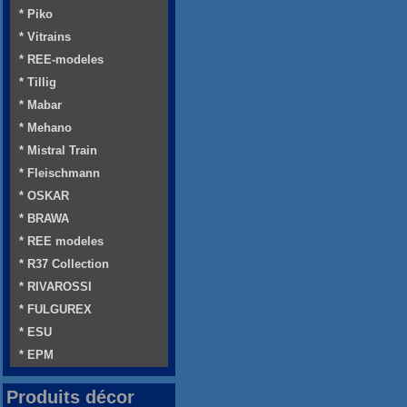
* Piko
* Vitrains
* REE-modeles
* Tillig
* Mabar
* Mehano
* Mistral Train
* Fleischmann
* OSKAR
* BRAWA
* REE modeles
* R37 Collection
* RIVAROSSI
* FULGUREX
* ESU
* EPM
Produits décor