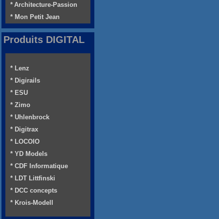
* Architecture-Passion
* Mon Petit Jean
Produits DIGITAL
* Lenz
* Digirails
* ESU
* Zimo
* Uhlenbrock
* Digitrax
* LOCOIO
* YD Models
* CDF Informatique
* LDT Littfinski
* DCC concepts
* Krois-Modell