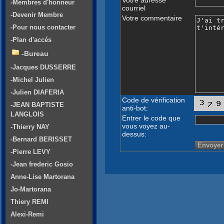
-Membres d'honneur
courriel
-Devenir Membre
Votre commentaire
-Pour nous contacter
-Plan d'accés
-Bureau
-Jacques DUSSERRE
-Michel Julien
-Julien DIAFERIA
Code de vérification
-JEAN BAPTISTE
anti-bot:
LANGLOIS
Entrer le code que
vous voyez au-
-Thierry NAY
dessus:
-Bernard BERISSET
-Pierre LEVY
-Jean frederic Gosio
Anne-Lise Martorana
Jo-Martorana
Thiery REMI
Alexi-Remi