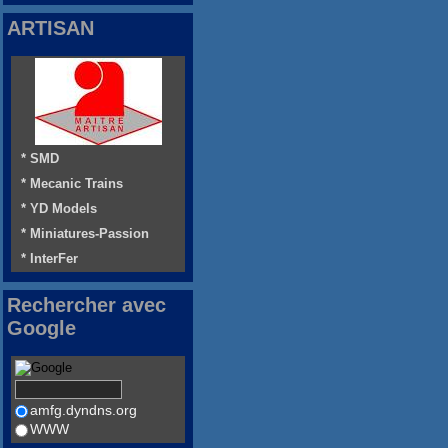
ARTISAN
* SMD
* Mecanic Trains
* YD Models
* Miniatures-Passion
* InterFer
Rechercher avec
Google
amfg.dyndns.org
WWW