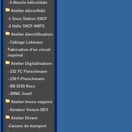
- 6 Boucle hélicoïdale
Atelier décor/bâti
-1 Sous Station SNCF
-2 Halle SNCF AMFG
Atelier électrification
- Cablage Lokmaus
Fabrication d’un circuit
imprimé
Atelier Digitalisation
- 232 TC Fleischmann
- 230 F-Fleischmann
- BB 8159 Roco
- 2NNG Jouef
Atelier locos vagons
- Aérateur Voiture DEV
Atelier Divers
-Caisses de transport