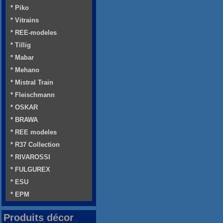
* Piko
* Vitrains
* REE-modeles
* Tillig
* Mabar
* Mehano
* Mistral Train
* Fleischmann
* OSKAR
* BRAWA
* REE modeles
* R37 Collection
* RIVAROSSI
* FULGUREX
* ESU
* EPM
Produits décor