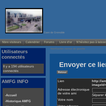
Gare de Grenoble
Nbre visiteurs
Calendrier
Forums
Livre d'or
N'hésitez pas à laisse
Voir/Cacher menus de gauche
Utilisateurs
connectés
Envoyer ce lie
Il y a 194 utilisateurs
connectés
Retour
AMFG INFO
Lien
http://a
imageId
Adresse électronique
de votre ami
Séparer l
-Accueil
Votre nom
-Historique AMFG
Votre adresse