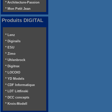
* Architecture-Passion
* Mon Petit Jean
Produits DIGITAL
* Lenz
* Digirails
* ESU
* Zimo
* Uhlenbrock
* Digitrax
* LOCOIO
* YD Models
* CDF Informatique
* LDT Littfinski
* DCC concepts
* Krois-Modell