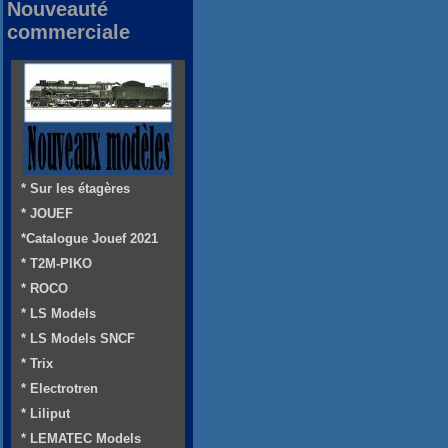
Nouveauté
commerciale
* Sur les étagères
* JOUEF
*Catalogue Jouef 2021
* T2M-PIKO
* ROCO
* LS Models
* LS Models SNCF
* Trix
* Electrotren
* Liliput
* LEMATEC Models