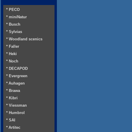
* PECO
* miniNatur
* Busch
* Sylvias
* Woodland scenics
* Faller
* Heki
* Noch
* DECAPOD
* Evergreen
* Auhagen
* Brawa
* Kibri
* Viessman
* Humbrol
* SAI
* Artitec