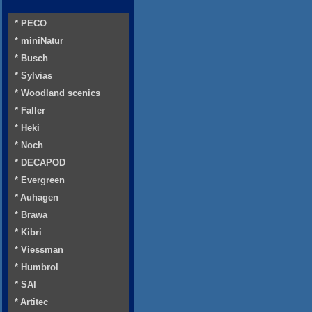
* PECO
* miniNatur
* Busch
* Sylvias
* Woodland scenics
* Faller
* Heki
* Noch
* DECAPOD
* Evergreen
* Auhagen
* Brawa
* Kibri
* Viessman
* Humbrol
* SAI
* Artitec