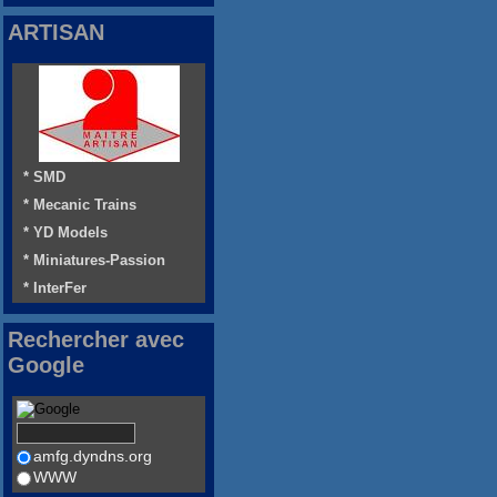
ARTISAN
* SMD
* Mecanic Trains
* YD Models
* Miniatures-Passion
* InterFer
Rechercher avec
Google
amfg.dyndns.org
WWW