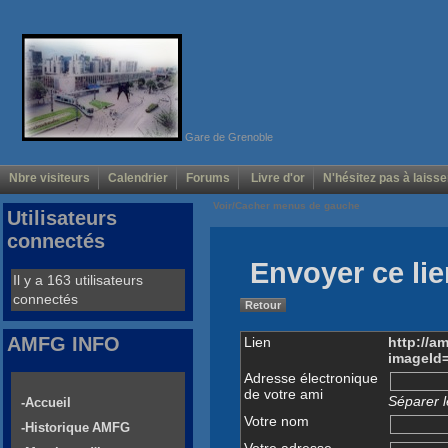
Gare de Grenoble
Nbre visiteurs
Calendrier
Forums
Livre d'or
N'hésitez pas à laisse
Voir/Cacher menus de gauche
Utilisateurs
connectés
Envoyer ce lie
Il y a 163 utilisateurs
connectés
Retour
AMFG INFO
Lien
http://a
imageId
Adresse électronique
de votre ami
Séparer l
-Accueil
Votre nom
-Historique AMFG
Votre adresse