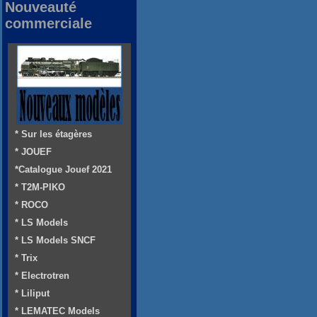
Nouveauté
commerciale
* Sur les étagères
* JOUEF
*Catalogue Jouef 2021
* T2M-PIKO
* ROCO
* LS Models
* LS Models SNCF
* Trix
* Electrotren
* Liliput
* LEMATEC Models