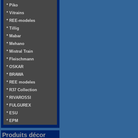
* Piko
* Vitrains
* REE-modeles
* Tillig
* Mabar
* Mehano
* Mistral Train
* Fleischmann
* OSKAR
* BRAWA
* REE modeles
* R37 Collection
* RIVAROSSI
* FULGUREX
* ESU
* EPM
Produits décor