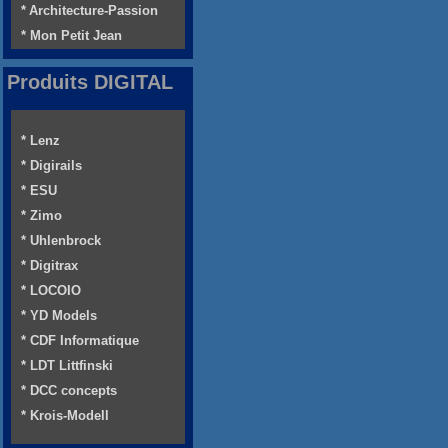
* Architecture-Passion
* Mon Petit Jean
Produits DIGITAL
* Lenz
* Digirails
* ESU
* Zimo
* Uhlenbrock
* Digitrax
* LOCOIO
* YD Models
* CDF Informatique
* LDT Littfinski
* DCC concepts
* Krois-Modell