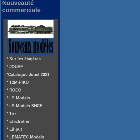
Nouveauté
commerciale
* Sur les étagères
* JOUEF
*Catalogue Jouef 2021
* T2M-PIKO
* ROCO
* LS Models
* LS Models SNCF
* Trix
* Electrotren
* Liliput
* LEMATEC Models