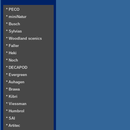
* PECO
* miniNatur
* Busch
* Sylvias
* Woodland scenics
* Faller
* Heki
* Noch
* DECAPOD
* Evergreen
* Auhagen
* Brawa
* Kibri
* Viessman
* Humbrol
* SAI
* Artitec