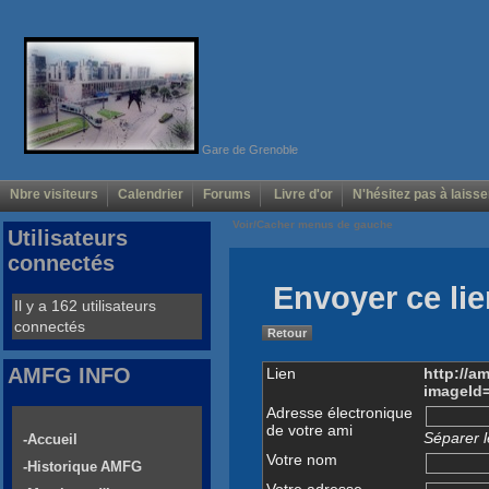
Gare de Grenoble
Nbre visiteurs
Calendrier
Forums
Livre d'or
N'hésitez pas à laisse
Voir/Cacher menus de gauche
Utilisateurs
connectés
Envoyer ce lie
Il y a 162 utilisateurs
connectés
Retour
AMFG INFO
Lien
http://a
imageId
Adresse électronique
de votre ami
Séparer l
-Accueil
Votre nom
-Historique AMFG
Votre adresse