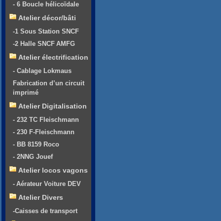
- 6 Boucle hélicoïdale
Atelier décor/bâti
-1 Sous Station SNCF
-2 Halle SNCF AMFG
Atelier électrification
- Cablage Lokmaus
Fabrication d’un circuit
imprimé
Atelier Digitalisation
- 232 TC Fleischmann
- 230 F-Fleischmann
- BB 8159 Roco
- 2NNG Jouef
Atelier locos vagons
- Aérateur Voiture DEV
Atelier Divers
-Caisses de transport