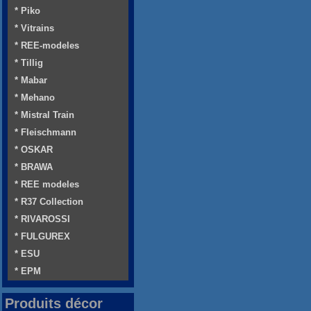
* Piko
* Vitrains
* REE-modeles
* Tillig
* Mabar
* Mehano
* Mistral Train
* Fleischmann
* OSKAR
* BRAWA
* REE modeles
* R37 Collection
* RIVAROSSI
* FULGUREX
* ESU
* EPM
Produits décor