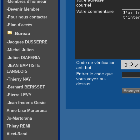
-Membres d'honneur
courriel
-Devenir Membre
Votre commentaire
-Pour nous contacter
-Plan d'accés
-Bureau
-Jacques DUSSERRE
-Michel Julien
-Julien DIAFERIA
Code de vérification
-JEAN BAPTISTE
anti-bot:
LANGLOIS
Entrer le code que
vous voyez au-
-Thierry NAY
dessus:
-Bernard BERISSET
-Pierre LEVY
-Jean frederic Gosio
Anne-Lise Martorana
Jo-Martorana
Thiery REMI
Alexi-Remi