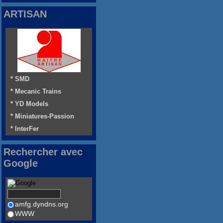
ARTISAN
* SMD
* Mecanic Trains
* YD Models
* Miniatures-Passion
* InterFer
Rechercher avec
Google
amfg.dyndns.org
WWW