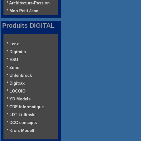
* Architecture-Passion
* Mon Petit Jean
Produits DIGITAL
* Lenz
* Digirails
* ESU
* Zimo
* Uhlenbrock
* Digitrax
* LOCOIO
* YD Models
* CDF Informatique
* LDT Littfinski
* DCC concepts
* Krois-Modell