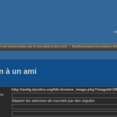
Ut
r vos impressions sur le site dans le livre d'or
Manifestations ferroviaires R
n à un ami
http://amfg.dyndns.org/tiki-browse_image.php?imageId=2
mi
Séparer les adresses de courriels par des virgules.