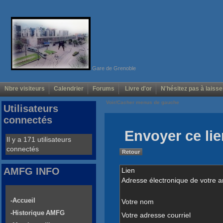
Gare de Grenoble
Nbre visiteurs
Calendrier
Forums
Livre d'or
N'hésitez pas à laisse
Voir/Cacher menus de gauche
Utilisateurs
connectés
Envoyer ce lie
Il y a 171 utilisateurs
connectés
Retour
AMFG INFO
Lien
Adresse électronique de votre a
-Accueil
Votre nom
-Historique AMFG
Votre adresse courriel