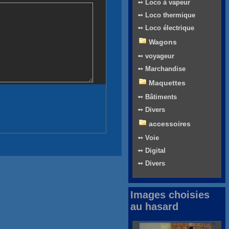
➻ Loco à vapeur
➻ Loco thermique
➻ Loco électrique
Wagons
➻ voyageur
➻ Marchandise
Maquettes
➻ Bâtiments
➻ Divers
accessoires
➻ Voie
➻ Digital
➻ Divers
Images choisies
au hasard