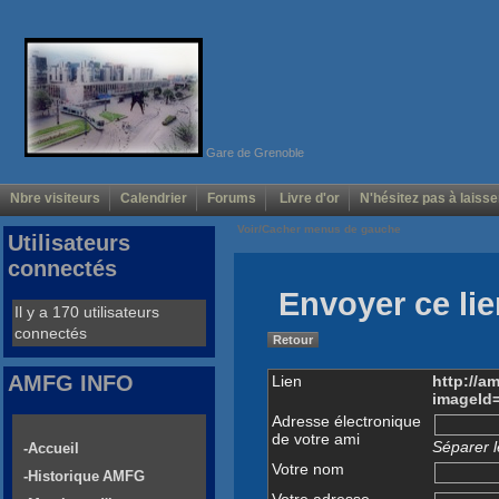
Gare de Grenoble
Nbre visiteurs
Calendrier
Forums
Livre d'or
N'hésitez pas à laisse
Voir/Cacher menus de gauche
Utilisateurs
connectés
Envoyer ce lie
Il y a 170 utilisateurs
connectés
Retour
AMFG INFO
Lien
http://a
imageId
Adresse électronique
de votre ami
Séparer l
-Accueil
Votre nom
-Historique AMFG
Votre adresse