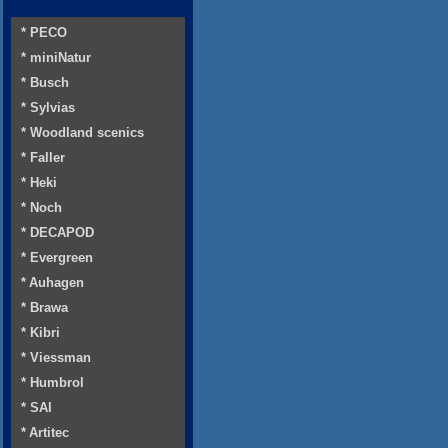
* PECO
* miniNatur
* Busch
* Sylvias
* Woodland scenics
* Faller
* Heki
* Noch
* DECAPOD
* Evergreen
* Auhagen
* Brawa
* Kibri
* Viessman
* Humbrol
* SAI
* Artitec