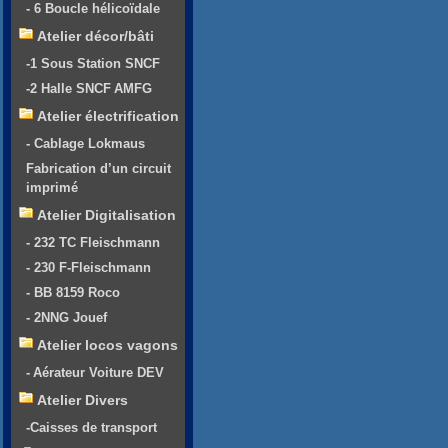
- 6 Boucle hélicoïdale
Atelier décor/bâti
-1 Sous Station SNCF
-2 Halle SNCF AMFG
Atelier électrification
- Cablage Lokmaus
Fabrication d’un circuit
imprimé
Atelier Digitalisation
- 232 TC Fleischmann
- 230 F-Fleischmann
- BB 8159 Roco
- 2NNG Jouef
Atelier locos vagons
- Aérateur Voiture DEV
Atelier Divers
-Caisses de transport