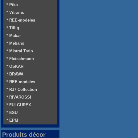
* Piko
* Vitrains
* REE-modeles
* Tillig
* Mabar
* Mehano
* Mistral Train
* Fleischmann
* OSKAR
* BRAWA
* REE modeles
* R37 Collection
* RIVAROSSI
* FULGUREX
* ESU
* EPM
Produits décor