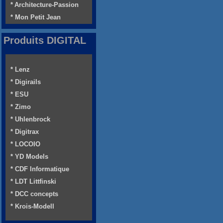
* Architecture-Passion
* Mon Petit Jean
Produits DIGITAL
* Lenz
* Digirails
* ESU
* Zimo
* Uhlenbrock
* Digitrax
* LOCOIO
* YD Models
* CDF Informatique
* LDT Littfinski
* DCC concepts
* Krois-Modell