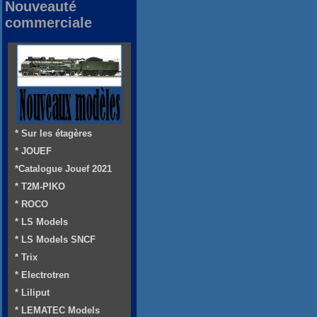
Nouveauté
commerciale
* Sur les étagères
* JOUEF
*Catalogue Jouef 2021
* T2M-PIKO
* ROCO
* LS Models
* LS Models SNCF
* Trix
* Electrotren
* Liliput
* LEMATEC Models