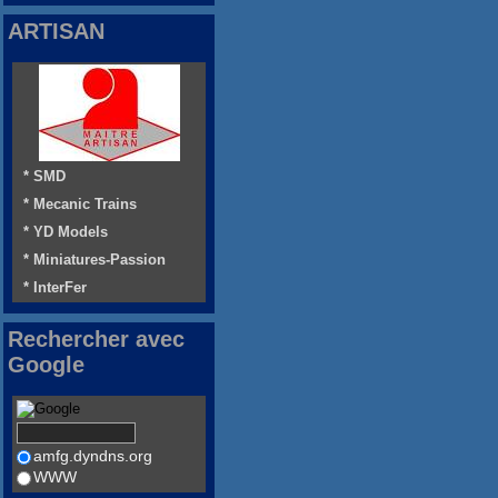
ARTISAN
* SMD
* Mecanic Trains
* YD Models
* Miniatures-Passion
* InterFer
Rechercher avec
Google
amfg.dyndns.org
WWW