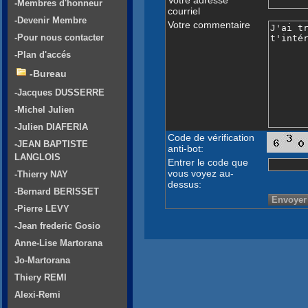
-Membres d'honneur
courriel
-Devenir Membre
Votre commentaire
-Pour nous contacter
-Plan d'accés
-Bureau
-Jacques DUSSERRE
-Michel Julien
-Julien DIAFERIA
Code de vérification
-JEAN BAPTISTE
anti-bot:
LANGLOIS
Entrer le code que
vous voyez au-
-Thierry NAY
dessus:
-Bernard BERISSET
-Pierre LEVY
-Jean frederic Gosio
Anne-Lise Martorana
Jo-Martorana
Thiery REMI
Alexi-Remi