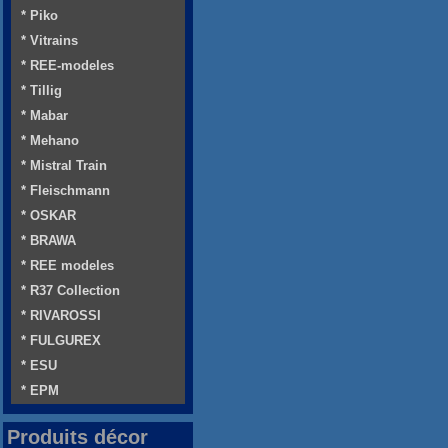
* Piko
* Vitrains
* REE-modeles
* Tillig
* Mabar
* Mehano
* Mistral Train
* Fleischmann
* OSKAR
* BRAWA
* REE modeles
* R37 Collection
* RIVAROSSI
* FULGUREX
* ESU
* EPM
Produits décor