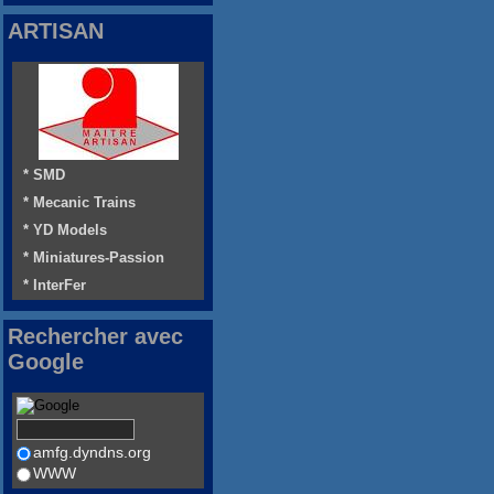
ARTISAN
* SMD
* Mecanic Trains
* YD Models
* Miniatures-Passion
* InterFer
Rechercher avec
Google
amfg.dyndns.org
WWW