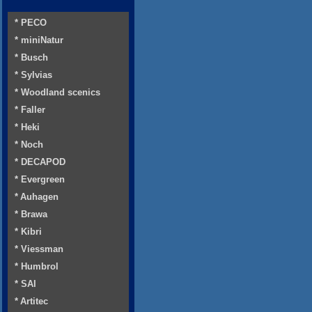
* PECO
* miniNatur
* Busch
* Sylvias
* Woodland scenics
* Faller
* Heki
* Noch
* DECAPOD
* Evergreen
* Auhagen
* Brawa
* Kibri
* Viessman
* Humbrol
* SAI
* Artitec