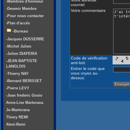
-Membres d'honneur
courriel
-Devenir Membre
Votre commentaire
-Pour nous contacter
-Plan d'accés
-Bureau
-Jacques DUSSERRE
-Michel Julien
-Julien DIAFERIA
Code de vérification
-JEAN BAPTISTE
anti-bot:
LANGLOIS
Entrer le code que
vous voyez au-
-Thierry NAY
dessus:
-Bernard BERISSET
-Pierre LEVY
-Jean frederic Gosio
Anne-Lise Martorana
Jo-Martorana
Thiery REMI
Alexi-Remi