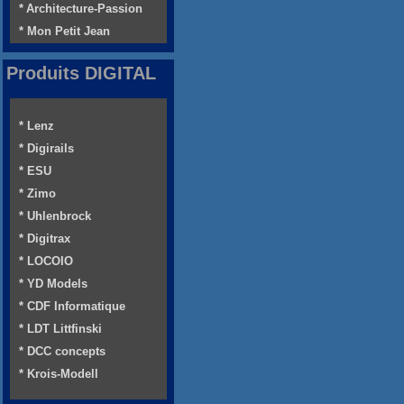
* Architecture-Passion
* Mon Petit Jean
Produits DIGITAL
* Lenz
* Digirails
* ESU
* Zimo
* Uhlenbrock
* Digitrax
* LOCOIO
* YD Models
* CDF Informatique
* LDT Littfinski
* DCC concepts
* Krois-Modell