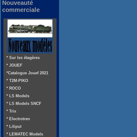
Nouveauté
commerciale
* Sur les étagères
* JOUEF
*Catalogue Jouef 2021
* T2M-PIKO
* ROCO
* LS Models
* LS Models SNCF
* Trix
* Electrotren
* Liliput
* LEMATEC Models