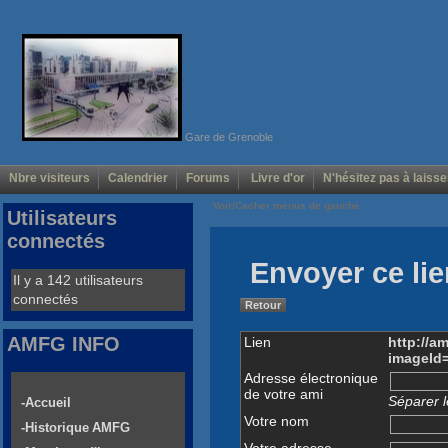
Gare de Grenoble
Nbre visiteurs
Calendrier
Forums
Livre d'or
N'hésitez pas à laisse
Voir/Cacher menus de gauche
Utilisateurs
connectés
Envoyer ce lie
Il y a 142 utilisateurs
connectés
Retour
AMFG INFO
Lien
http://a
imageId
Adresse électronique
de votre ami
Séparer l
-Accueil
Votre nom
-Historique AMFG
Votre adresse