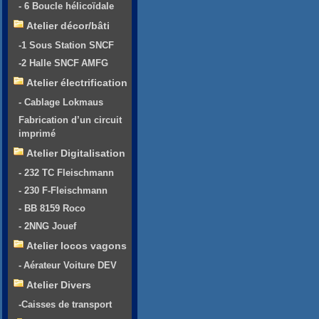
- 6 Boucle hélicoïdale
Atelier décor/bâti
-1 Sous Station SNCF
-2 Halle SNCF AMFG
Atelier électrification
- Cablage Lokmaus
Fabrication d’un circuit
imprimé
Atelier Digitalisation
- 232 TC Fleischmann
- 230 F-Fleischmann
- BB 8159 Roco
- 2NNG Jouef
Atelier locos vagons
- Aérateur Voiture DEV
Atelier Divers
-Caisses de transport