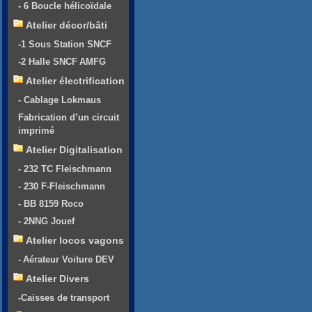
- 6 Boucle hélicoïdale
Atelier décor/bâti
-1 Sous Station SNCF
-2 Halle SNCF AMFG
Atelier électrification
- Cablage Lokmaus
Fabrication d’un circuit
imprimé
Atelier Digitalisation
- 232 TC Fleischmann
- 230 F-Fleischmann
- BB 8159 Roco
- 2NNG Jouef
Atelier locos vagons
- Aérateur Voiture DEV
Atelier Divers
-Caisses de transport