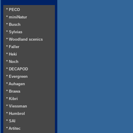
* PECO
* miniNatur
* Busch
* Sylvias
* Woodland scenics
* Faller
* Heki
* Noch
* DECAPOD
* Evergreen
* Auhagen
* Brawa
* Kibri
* Viessman
* Humbrol
* SAI
* Artitec