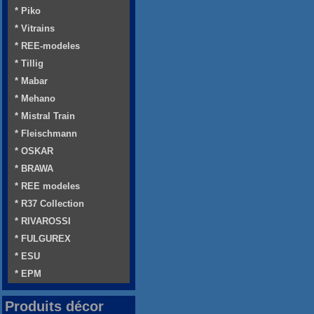
* Piko
* Vitrains
* REE-modeles
* Tillig
* Mabar
* Mehano
* Mistral Train
* Fleischmann
* OSKAR
* BRAWA
* REE modeles
* R37 Collection
* RIVAROSSI
* FULGUREX
* ESU
* EPM
Produits décor