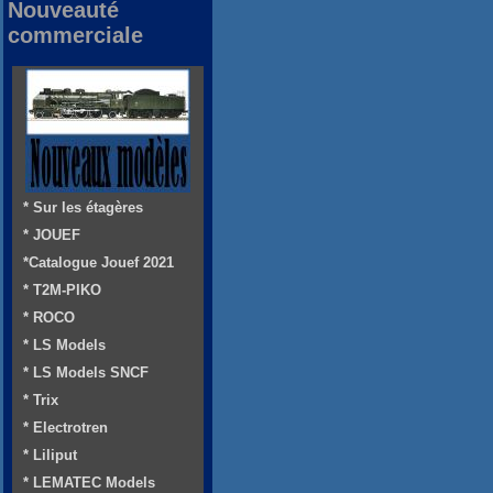
Nouveauté
commerciale
* Sur les étagères
* JOUEF
*Catalogue Jouef 2021
* T2M-PIKO
* ROCO
* LS Models
* LS Models SNCF
* Trix
* Electrotren
* Liliput
* LEMATEC Models