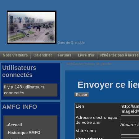
Gare de Grenoble
Nbre visiteurs
Calendrier
Forums
Livre d'or
N'hésitez pas à laisse
Voir/Cacher menus de gauche
Utilisateurs
connectés
Envoyer ce lie
Il y a 148 utilisateurs
connectés
Retour
AMFG INFO
Lien
http://a
imageId
Adresse électronique
de votre ami
Séparer l
-Accueil
Votre nom
-Historique AMFG
Votre adresse