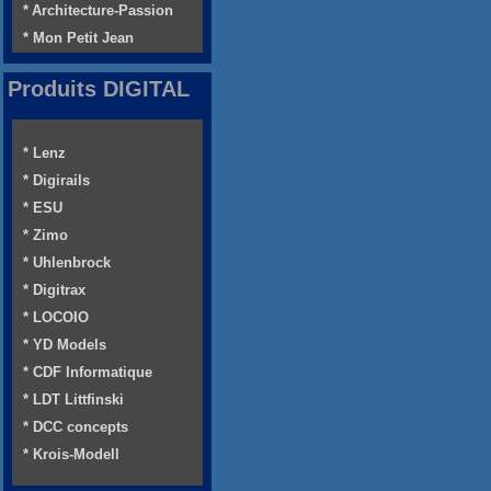
* Architecture-Passion
* Mon Petit Jean
Produits DIGITAL
* Lenz
* Digirails
* ESU
* Zimo
* Uhlenbrock
* Digitrax
* LOCOIO
* YD Models
* CDF Informatique
* LDT Littfinski
* DCC concepts
* Krois-Modell