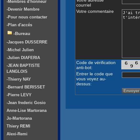
-Membres d'honneur
courriel
-Devenir Membre
Votre commentaire
-Pour nous contacter
-Plan d'accés
-Bureau
-Jacques DUSSERRE
-Michel Julien
-Julien DIAFERIA
Code de vérification
-JEAN BAPTISTE
anti-bot:
LANGLOIS
Entrer le code que
vous voyez au-
-Thierry NAY
dessus:
-Bernard BERISSET
-Pierre LEVY
-Jean frederic Gosio
Anne-Lise Martorana
Jo-Martorana
Thiery REMI
Alexi-Remi