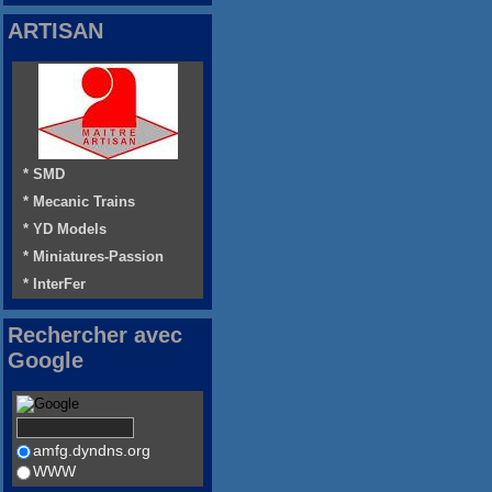
ARTISAN
* SMD
* Mecanic Trains
* YD Models
* Miniatures-Passion
* InterFer
Rechercher avec
Google
amfg.dyndns.org
WWW