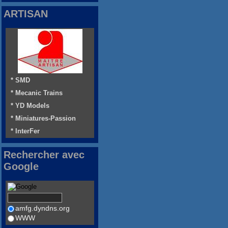
ARTISAN
* SMD
* Mecanic Trains
* YD Models
* Miniatures-Passion
* InterFer
Rechercher avec
Google
amfg.dyndns.org
WWW