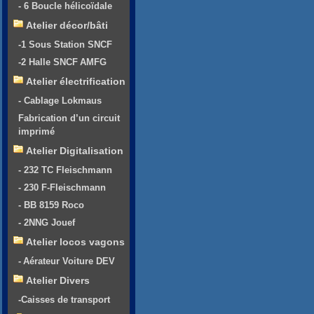
- 6 Boucle hélicoïdale
Atelier décor/bâti
-1 Sous Station SNCF
-2 Halle SNCF AMFG
Atelier électrification
- Cablage Lokmaus
Fabrication d’un circuit
imprimé
Atelier Digitalisation
- 232 TC Fleischmann
- 230 F-Fleischmann
- BB 8159 Roco
- 2NNG Jouef
Atelier locos vagons
- Aérateur Voiture DEV
Atelier Divers
-Caisses de transport