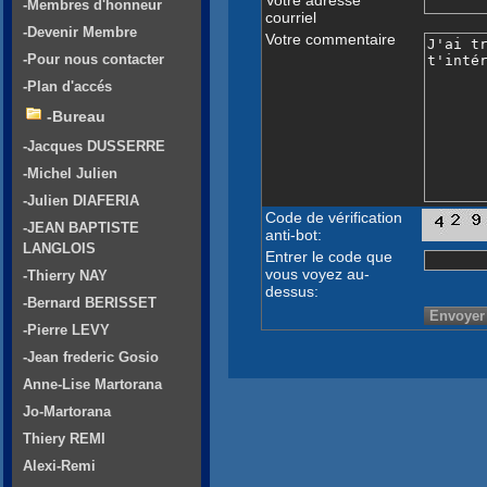
-Membres d'honneur
courriel
-Devenir Membre
Votre commentaire
-Pour nous contacter
-Plan d'accés
-Bureau
-Jacques DUSSERRE
-Michel Julien
-Julien DIAFERIA
Code de vérification
-JEAN BAPTISTE
anti-bot:
LANGLOIS
Entrer le code que
vous voyez au-
-Thierry NAY
dessus:
-Bernard BERISSET
-Pierre LEVY
-Jean frederic Gosio
Anne-Lise Martorana
Jo-Martorana
Thiery REMI
Alexi-Remi