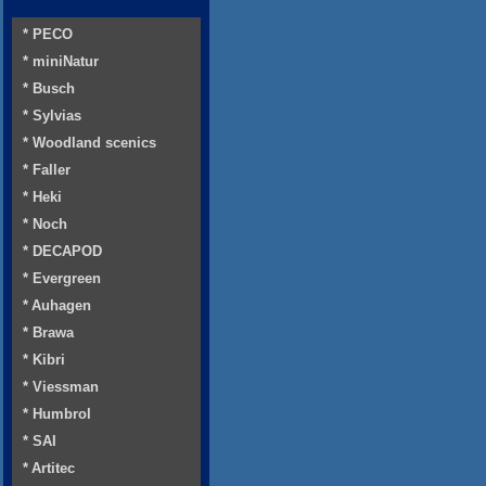
* PECO
* miniNatur
* Busch
* Sylvias
* Woodland scenics
* Faller
* Heki
* Noch
* DECAPOD
* Evergreen
* Auhagen
* Brawa
* Kibri
* Viessman
* Humbrol
* SAI
* Artitec