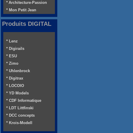
* Architecture-Passion
* Mon Petit Jean
Produits DIGITAL
* Lenz
* Digirails
* ESU
* Zimo
* Uhlenbrock
* Digitrax
* LOCOIO
* YD Models
* CDF Informatique
* LDT Littfinski
* DCC concepts
* Krois-Modell