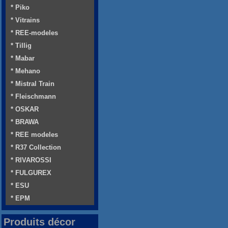
* Piko
* Vitrains
* REE-modeles
* Tillig
* Mabar
* Mehano
* Mistral Train
* Fleischmann
* OSKAR
* BRAWA
* REE modeles
* R37 Collection
* RIVAROSSI
* FULGUREX
* ESU
* EPM
Produits décor