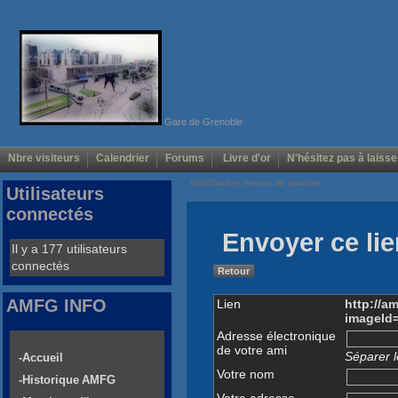
Gare de Grenoble
Nbre visiteurs
Calendrier
Forums
Livre d'or
N'hésitez pas à laisse
Voir/Cacher menus de gauche
Utilisateurs
connectés
Envoyer ce lie
Il y a 177 utilisateurs
connectés
Retour
AMFG INFO
Lien
http://a
imageId
Adresse électronique
de votre ami
Séparer l
-Accueil
Votre nom
-Historique AMFG
Votre adresse