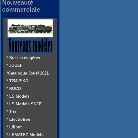
Nouveauté
commerciale
* Sur les étagères
* JOUEF
*Catalogue Jouef 2021
* T2M-PIKO
* ROCO
* LS Models
* LS Models SNCF
* Trix
* Electrotren
* Liliput
* LEMATEC Models