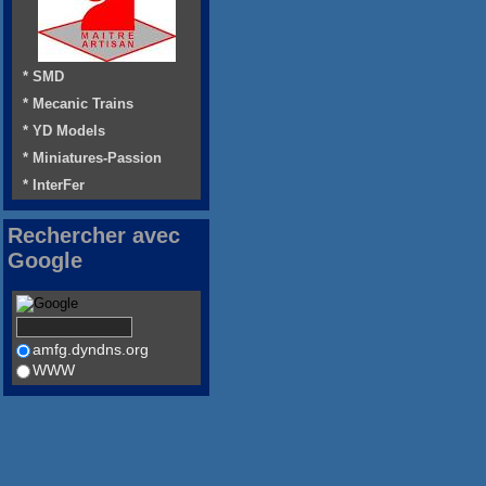
* SMD
* Mecanic Trains
* YD Models
* Miniatures-Passion
* InterFer
Rechercher avec
Google
amfg.dyndns.org
WWW