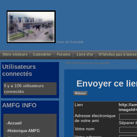
Gare de Grenoble
Nbre visiteurs
Calendrier
Forums
Livre d'or
N'hésitez pas à laisse
Voir/Cacher menus de gauche
Utilisateurs
connectés
Envoyer ce lie
Il y a 106 utilisateurs
connectés
Retour
AMFG INFO
Lien
http://a
imageId
Adresse électronique
de votre ami
Séparer l
-Accueil
Votre nom
-Historique AMFG
Votre adresse