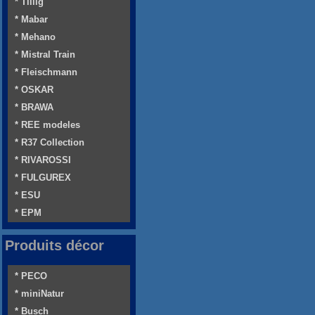
* Tillig
* Mabar
* Mehano
* Mistral Train
* Fleischmann
* OSKAR
* BRAWA
* REE modeles
* R37 Collection
* RIVAROSSI
* FULGUREX
* ESU
* EPM
Produits décor
* PECO
* miniNatur
* Busch