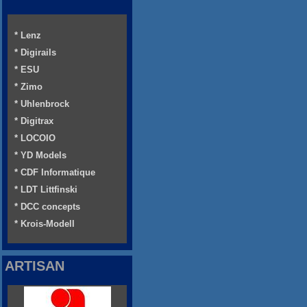
* Lenz
* Digirails
* ESU
* Zimo
* Uhlenbrock
* Digitrax
* LOCOIO
* YD Models
* CDF Informatique
* LDT Littfinski
* DCC concepts
* Krois-Modell
ARTISAN