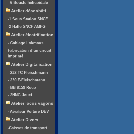
- 6 Boucle hélicoïdale
Atelier décor/bâti
-1 Sous Station SNCF
-2 Halle SNCF AMFG
Atelier électrification
- Cablage Lokmaus
Fabrication d’un circuit
imprimé
Atelier Digitalisation
- 232 TC Fleischmann
- 230 F-Fleischmann
- BB 8159 Roco
- 2NNG Jouef
Atelier locos vagons
- Aérateur Voiture DEV
Atelier Divers
-Caisses de transport