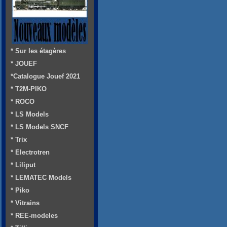
* Sur les étagères
* JOUEF
*Catalogue Jouef 2021
* T2M-PIKO
* ROCO
* LS Models
* LS Models SNCF
* Trix
* Electrotren
* Liliput
* LEMATEC Models
* Piko
* Vitrains
* REE-modeles