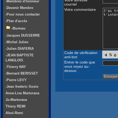
-Membres d'honneur
courriel
-Devenir Membre
Votre commentaire
-Pour nous contacter
-Plan d'accés
-Bureau
-Jacques DUSSERRE
-Michel Julien
-Julien DIAFERIA
Code de vérification
-JEAN BAPTISTE
anti-bot:
LANGLOIS
Entrer le code que
vous voyez au-
-Thierry NAY
dessus:
-Bernard BERISSET
-Pierre LEVY
-Jean frederic Gosio
Anne-Lise Martorana
Jo-Martorana
Thiery REMI
Alexi-Remi