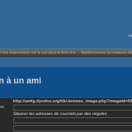
Ut
r vos impressions sur le site dans le livre d'or
Manifestations ferroviaires R
n à un ami
http://amfg.dyndns.org/tiki-browse_image.php?imageId=4
mi
Séparer les adresses de courriels par des virgules.