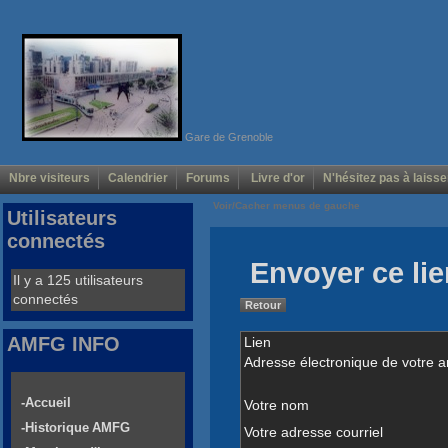
Gare de Grenoble
Nbre visiteurs
Calendrier
Forums
Livre d'or
N'hésitez pas à laisse
Voir/Cacher menus de gauche
Utilisateurs
connectés
Envoyer ce lie
Il y a 125 utilisateurs
connectés
Retour
AMFG INFO
Lien
Adresse électronique de votre a
-Accueil
Votre nom
-Historique AMFG
Votre adresse courriel