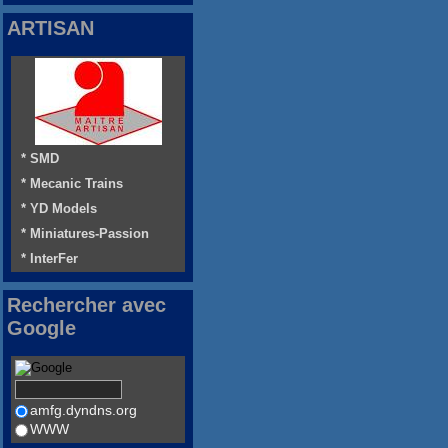
ARTISAN
* SMD
* Mecanic Trains
* YD Models
* Miniatures-Passion
* InterFer
Rechercher avec
Google
amfg.dyndns.org
WWW