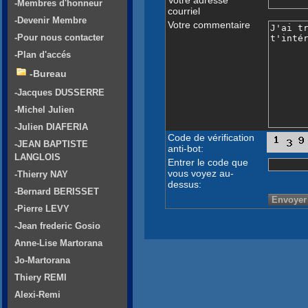
-Membres d'honneur
courriel
-Devenir Membre
Votre commentaire
-Pour nous contacter
-Plan d'accés
-Bureau
-Jacques DUSSERRE
-Michel Julien
-Julien DIAFERIA
Code de vérification
-JEAN BAPTISTE
anti-bot:
LANGLOIS
Entrer le code que
vous voyez au-
-Thierry NAY
dessus:
-Bernard BERISSET
-Pierre LEVY
-Jean frederic Gosio
Anne-Lise Martorana
Jo-Martorana
Thiery REMI
Alexi-Remi