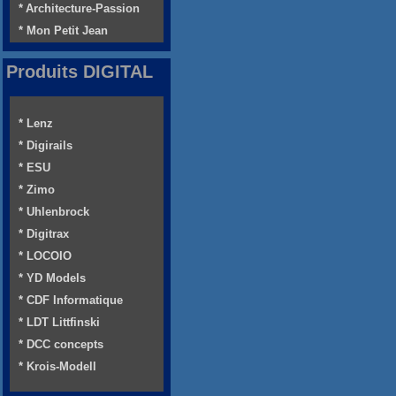
* Architecture-Passion
* Mon Petit Jean
Produits DIGITAL
* Lenz
* Digirails
* ESU
* Zimo
* Uhlenbrock
* Digitrax
* LOCOIO
* YD Models
* CDF Informatique
* LDT Littfinski
* DCC concepts
* Krois-Modell