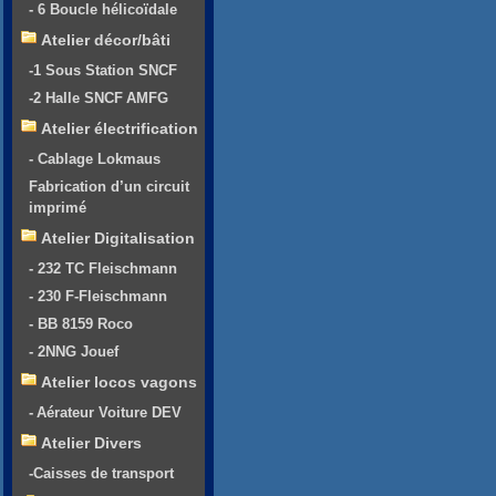
- 6 Boucle hélicoïdale
Atelier décor/bâti
-1 Sous Station SNCF
-2 Halle SNCF AMFG
Atelier électrification
- Cablage Lokmaus
Fabrication d’un circuit
imprimé
Atelier Digitalisation
- 232 TC Fleischmann
- 230 F-Fleischmann
- BB 8159 Roco
- 2NNG Jouef
Atelier locos vagons
- Aérateur Voiture DEV
Atelier Divers
-Caisses de transport