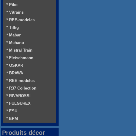
* Piko
* Vitrains
* REE-modeles
* Tillig
* Mabar
* Mehano
* Mistral Train
* Fleischmann
* OSKAR
* BRAWA
* REE modeles
* R37 Collection
* RIVAROSSI
* FULGUREX
* ESU
* EPM
Produits décor