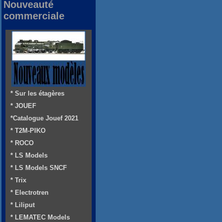
Nouveauté
commerciale
* Sur les étagères
* JOUEF
*Catalogue Jouef 2021
* T2M-PIKO
* ROCO
* LS Models
* LS Models SNCF
* Trix
* Electrotren
* Liliput
* LEMATEC Models