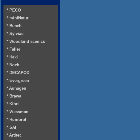
* PECO
* miniNatur
* Busch
* Sylvias
* Woodland scenics
* Faller
* Heki
* Noch
* DECAPOD
* Evergreen
* Auhagen
* Brawa
* Kibri
* Viessman
* Humbrol
* SAI
* Artitec