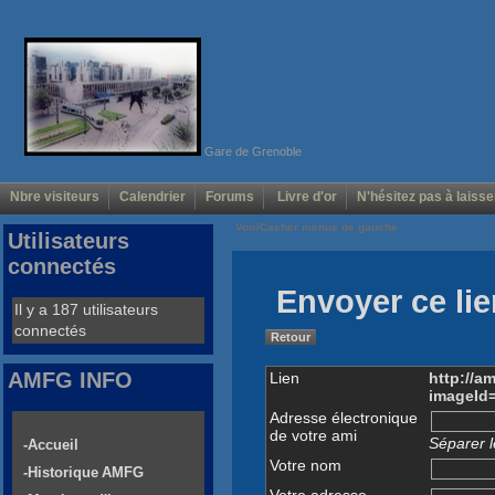
Gare de Grenoble
Nbre visiteurs
Calendrier
Forums
Livre d'or
N'hésitez pas à laisse
Voir/Cacher menus de gauche
Utilisateurs
connectés
Envoyer ce lie
Il y a 187 utilisateurs
connectés
Retour
AMFG INFO
Lien
http://a
imageId
Adresse électronique
de votre ami
Séparer l
-Accueil
Votre nom
-Historique AMFG
Votre adresse