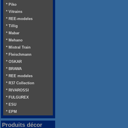
* Piko
* Vitrains
* REE-modeles
* Tillig
* Mabar
* Mehano
* Mistral Train
* Fleischmann
* OSKAR
* BRAWA
* REE modeles
* R37 Collection
* RIVAROSSI
* FULGUREX
* ESU
* EPM
Produits décor