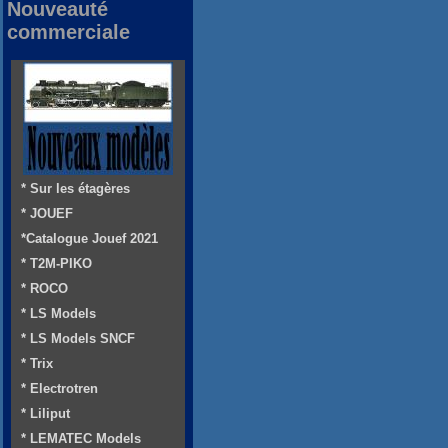
Nouveauté
commerciale
* Sur les étagères
* JOUEF
*Catalogue Jouef 2021
* T2M-PIKO
* ROCO
* LS Models
* LS Models SNCF
* Trix
* Electrotren
* Liliput
* LEMATEC Models