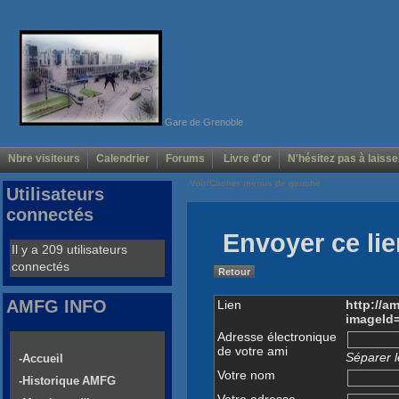
Gare de Grenoble
Nbre visiteurs
Calendrier
Forums
Livre d'or
N'hésitez pas à laisse
Voir/Cacher menus de gauche
Utilisateurs
connectés
Envoyer ce lie
Il y a 209 utilisateurs
connectés
Retour
AMFG INFO
Lien
http://a
imageId
Adresse électronique
de votre ami
Séparer l
-Accueil
Votre nom
-Historique AMFG
Votre adresse