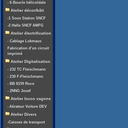
- 6 Boucle hélicoïdale
Atelier décor/bâti
-1 Sous Station SNCF
-2 Halle SNCF AMFG
Atelier électrification
- Cablage Lokmaus
Fabrication d’un circuit
imprimé
Atelier Digitalisation
- 232 TC Fleischmann
- 230 F-Fleischmann
- BB 8159 Roco
- 2NNG Jouef
Atelier locos vagons
- Aérateur Voiture DEV
Atelier Divers
-Caisses de transport