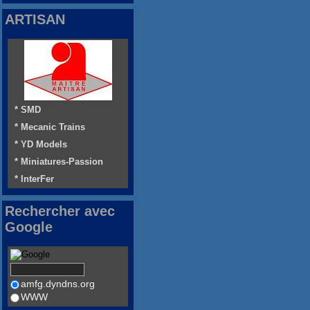
ARTISAN
* SMD
* Mecanic Trains
* YD Models
* Miniatures-Passion
* InterFer
Rechercher avec
Google
amfg.dyndns.org
WWW