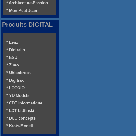
* Architecture-Passion
* Mon Petit Jean
Produits DIGITAL
* Lenz
* Digirails
* ESU
* Zimo
* Uhlenbrock
* Digitrax
* LOCOIO
* YD Models
* CDF Informatique
* LDT Littfinski
* DCC concepts
* Krois-Modell