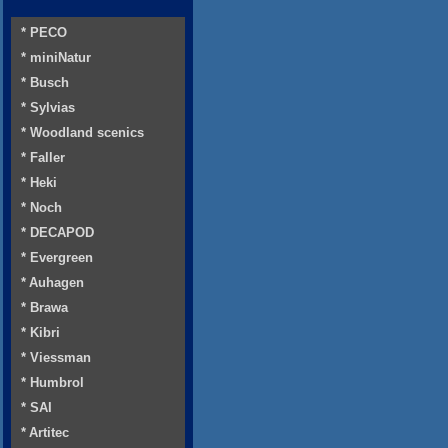
* PECO
* miniNatur
* Busch
* Sylvias
* Woodland scenics
* Faller
* Heki
* Noch
* DECAPOD
* Evergreen
* Auhagen
* Brawa
* Kibri
* Viessman
* Humbrol
* SAI
* Artitec