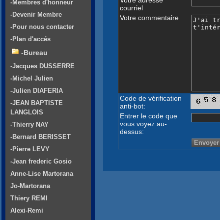
-Membres d'honneur
courriel
-Devenir Membre
Votre commentaire
-Pour nous contacter
-Plan d'accés
-Bureau
-Jacques DUSSERRE
-Michel Julien
-Julien DIAFERIA
Code de vérification
-JEAN BAPTISTE
anti-bot:
LANGLOIS
Entrer le code que
vous voyez au-
-Thierry NAY
dessus:
-Bernard BERISSET
-Pierre LEVY
-Jean frederic Gosio
Anne-Lise Martorana
Jo-Martorana
Thiery REMI
Alexi-Remi