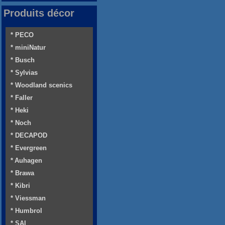
Produits décor
* PECO
* miniNatur
* Busch
* Sylvias
* Woodland scenics
* Faller
* Heki
* Noch
* DECAPOD
* Evergreen
* Auhagen
* Brawa
* Kibri
* Viessman
* Humbrol
* SAI