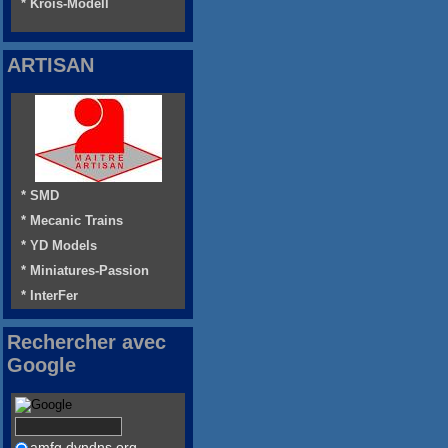
* Krois-Modell
ARTISAN
* SMD
* Mecanic Trains
* YD Models
* Miniatures-Passion
* InterFer
Rechercher avec
Google
amfg.dyndns.org