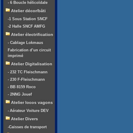
- 6 Boucle hélicoïdale
Atelier décor/bâti
-1 Sous Station SNCF
-2 Halle SNCF AMFG
Atelier électrification
- Cablage Lokmaus
Fabrication d’un circuit
imprimé
Atelier Digitalisation
- 232 TC Fleischmann
- 230 F-Fleischmann
- BB 8159 Roco
- 2NNG Jouef
Atelier locos vagons
- Aérateur Voiture DEV
Atelier Divers
-Caisses de transport