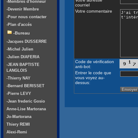
-Membres d'honneur
courriel
-Devenir Membre
Votre commentaire
-Pour nous contacter
-Plan d'accés
-Bureau
-Jacques DUSSERRE
-Michel Julien
-Julien DIAFERIA
Code de vérification
-JEAN BAPTISTE
anti-bot:
LANGLOIS
Entrer le code que
vous voyez au-
-Thierry NAY
dessus:
-Bernard BERISSET
-Pierre LEVY
-Jean frederic Gosio
Anne-Lise Martorana
Jo-Martorana
Thiery REMI
Alexi-Remi