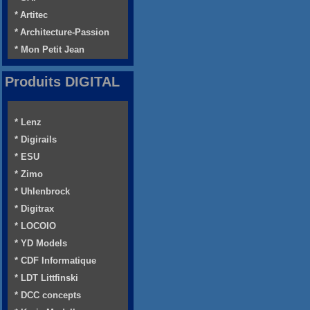
* Artitec
* Architecture-Passion
* Mon Petit Jean
Produits DIGITAL
* Lenz
* Digirails
* ESU
* Zimo
* Uhlenbrock
* Digitrax
* LOCOIO
* YD Models
* CDF Informatique
* LDT Littfinski
* DCC concepts