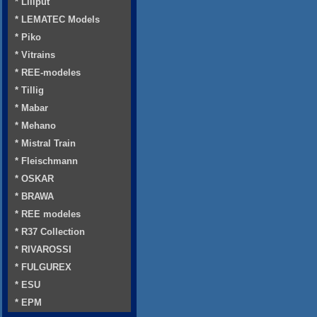
* Liliput
* LEMATEC Models
* Piko
* Vitrains
* REE-modeles
* Tillig
* Mabar
* Mehano
* Mistral Train
* Fleischmann
* OSKAR
* BRAWA
* REE modeles
* R37 Collection
* RIVAROSSI
* FULGUREX
* ESU
* EPM