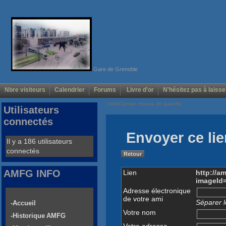
Gare de Grenoble
Nbre visiteurs
Calendrier
Forums
Livre d'or
N'hésitez pas à laisse
Voir/Cacher menus de gauche
Utilisateurs
connectés
Envoyer ce lie
Il y a 186 utilisateurs
connectés
Retour
AMFG INFO
Lien
http://a
imageId
Adresse électronique
de votre ami
Séparer l
-Accueil
Votre nom
-Historique AMFG
Votre adresse