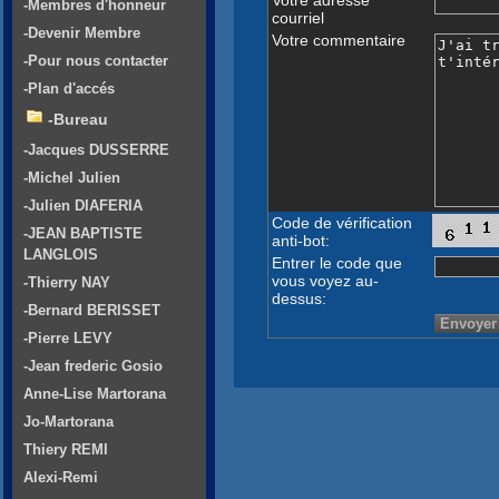
-Membres d'honneur
courriel
-Devenir Membre
Votre commentaire
-Pour nous contacter
-Plan d'accés
-Bureau
-Jacques DUSSERRE
-Michel Julien
-Julien DIAFERIA
Code de vérification
-JEAN BAPTISTE
anti-bot:
LANGLOIS
Entrer le code que
vous voyez au-
-Thierry NAY
dessus:
-Bernard BERISSET
-Pierre LEVY
-Jean frederic Gosio
Anne-Lise Martorana
Jo-Martorana
Thiery REMI
Alexi-Remi