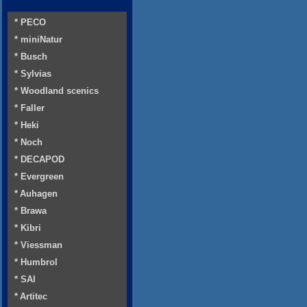
* PECO
* miniNatur
* Busch
* Sylvias
* Woodland scenics
* Faller
* Heki
* Noch
* DECAPOD
* Evergreen
* Auhagen
* Brawa
* Kibri
* Viessman
* Humbrol
* SAI
* Artitec