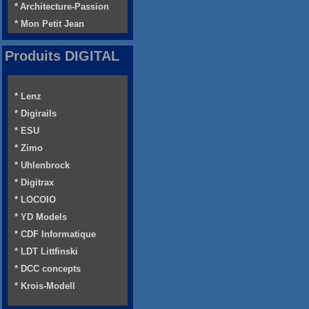
* Architecture-Passion
* Mon Petit Jean
Produits DIGITAL
* Lenz
* Digirails
* ESU
* Zimo
* Uhlenbrock
* Digitrax
* LOCOIO
* YD Models
* CDF Informatique
* LDT Littfinski
* DCC concepts
* Krois-Modell