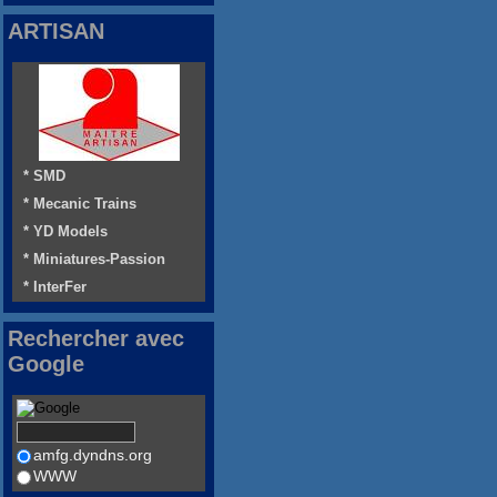
ARTISAN
* SMD
* Mecanic Trains
* YD Models
* Miniatures-Passion
* InterFer
Rechercher avec
Google
amfg.dyndns.org
WWW