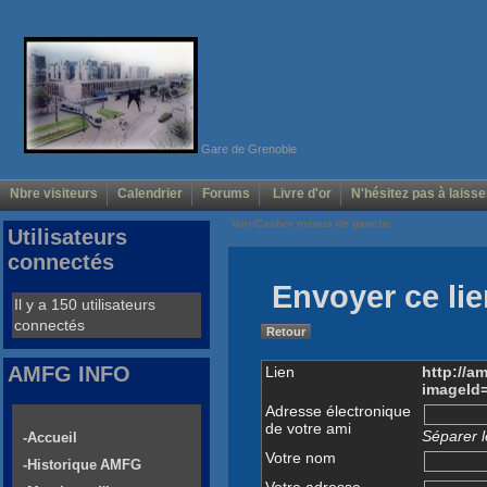
Gare de Grenoble
Nbre visiteurs
Calendrier
Forums
Livre d'or
N'hésitez pas à laisse
Voir/Cacher menus de gauche
Utilisateurs
connectés
Envoyer ce lie
Il y a 150 utilisateurs
connectés
Retour
AMFG INFO
Lien
http://a
imageId
Adresse électronique
de votre ami
Séparer l
-Accueil
Votre nom
-Historique AMFG
Votre adresse