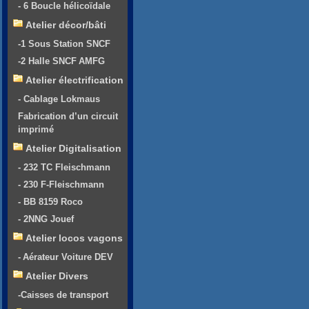
- 6 Boucle hélicoïdale
Atelier décor/bâti
-1 Sous Station SNCF
-2 Halle SNCF AMFG
Atelier électrification
- Cablage Lokmaus
Fabrication d’un circuit
imprimé
Atelier Digitalisation
- 232 TC Fleischmann
- 230 F-Fleischmann
- BB 8159 Roco
- 2NNG Jouef
Atelier locos vagons
- Aérateur Voiture DEV
Atelier Divers
-Caisses de transport