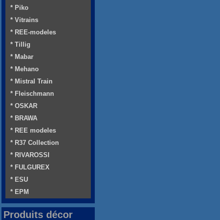
* Piko
* Vitrains
* REE-modeles
* Tillig
* Mabar
* Mehano
* Mistral Train
* Fleischmann
* OSKAR
* BRAWA
* REE modeles
* R37 Collection
* RIVAROSSI
* FULGUREX
* ESU
* EPM
Produits décor