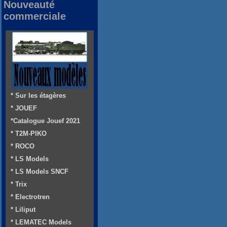
Nouveauté
commerciale
* Sur les étagères
* JOUEF
*Catalogue Jouef 2021
* T2M-PIKO
* ROCO
* LS Models
* LS Models SNCF
* Trix
* Electrotren
* Liliput
* LEMATEC Models