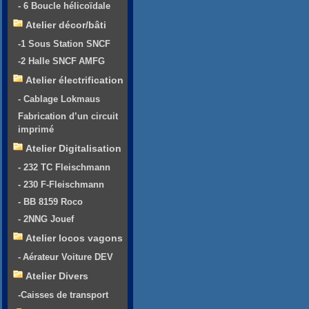
- 6 Boucle hélicoïdale
Atelier décor/bâti
-1 Sous Station SNCF
-2 Halle SNCF AMFG
Atelier électrification
- Cablage Lokmaus
Fabrication d’un circuit
imprimé
Atelier Digitalisation
- 232 TC Fleischmann
- 230 F-Fleischmann
- BB 8159 Roco
- 2NNG Jouef
Atelier locos vagons
- Aérateur Voiture DEV
Atelier Divers
-Caisses de transport