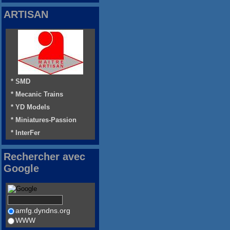
ARTISAN
* SMD
* Mecanic Trains
* YD Models
* Miniatures-Passion
* InterFer
Rechercher avec
Google
amfg.dyndns.org
WWW