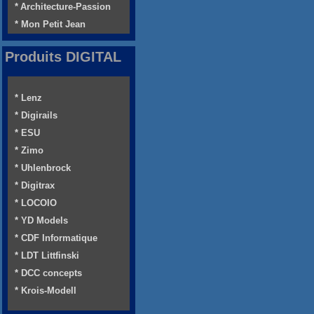
* Architecture-Passion
* Mon Petit Jean
Produits DIGITAL
* Lenz
* Digirails
* ESU
* Zimo
* Uhlenbrock
* Digitrax
* LOCOIO
* YD Models
* CDF Informatique
* LDT Littfinski
* DCC concepts
* Krois-Modell