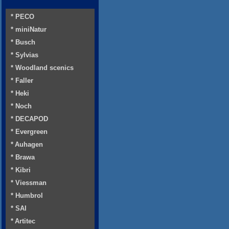
* PECO
* miniNatur
* Busch
* Sylvias
* Woodland scenics
* Faller
* Heki
* Noch
* DECAPOD
* Evergreen
* Auhagen
* Brawa
* Kibri
* Viessman
* Humbrol
* SAI
* Artitec