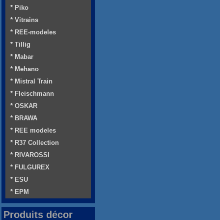
* Piko
* Vitrains
* REE-modeles
* Tillig
* Mabar
* Mehano
* Mistral Train
* Fleischmann
* OSKAR
* BRAWA
* REE modeles
* R37 Collection
* RIVAROSSI
* FULGUREX
* ESU
* EPM
Produits décor