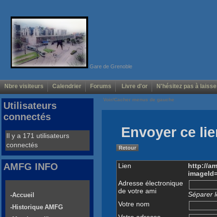
Gare de Grenoble
Nbre visiteurs
Calendrier
Forums
Livre d'or
N'hésitez pas à laisse
Voir/Cacher menus de gauche
Utilisateurs
connectés
Envoyer ce lie
Il y a 171 utilisateurs
connectés
Retour
AMFG INFO
Lien
http://a
imageId
Adresse électronique
de votre ami
Séparer l
-Accueil
Votre nom
-Historique AMFG
Votre adresse