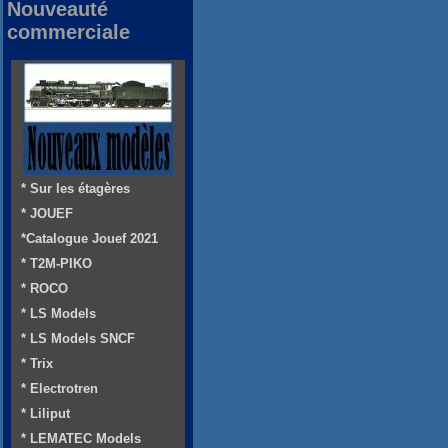
Nouveauté
commerciale
* Sur les étagères
* JOUEF
*Catalogue Jouef 2021
* T2M-PIKO
* ROCO
* LS Models
* LS Models SNCF
* Trix
* Electrotren
* Liliput
* LEMATEC Models