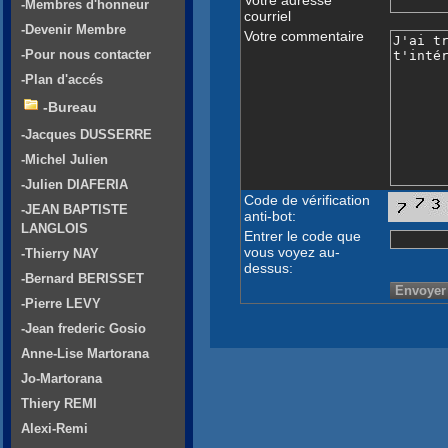
-Membres d'honneur
courriel
-Devenir Membre
Votre commentaire
-Pour nous contacter
-Plan d'accés
-Bureau
-Jacques DUSSERRE
-Michel Julien
-Julien DIAFERIA
Code de vérification
-JEAN BAPTISTE
anti-bot:
LANGLOIS
Entrer le code que
vous voyez au-
-Thierry NAY
dessus:
-Bernard BERISSET
-Pierre LEVY
-Jean frederic Gosio
Anne-Lise Martorana
Jo-Martorana
Thiery REMI
Alexi-Remi