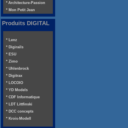
* Architecture-Passion
* Mon Petit Jean
Produits DIGITAL
* Lenz
* Digirails
* ESU
* Zimo
* Uhlenbrock
* Digitrax
* LOCOIO
* YD Models
* CDF Informatique
* LDT Littfinski
* DCC concepts
* Krois-Modell