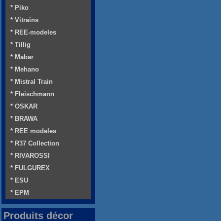
* Piko
* Vitrains
* REE-modeles
* Tillig
* Mabar
* Mehano
* Mistral Train
* Fleischmann
* OSKAR
* BRAWA
* REE modeles
* R37 Collection
* RIVAROSSI
* FULGUREX
* ESU
* EPM
Produits décor