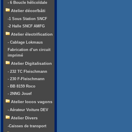
- 6 Boucle hélicoïdale
Atelier décor/bâti
-1 Sous Station SNCF
-2 Halle SNCF AMFG
Atelier électrification
- Cablage Lokmaus
Fabrication d’un circuit
imprimé
Atelier Digitalisation
- 232 TC Fleischmann
- 230 F-Fleischmann
- BB 8159 Roco
- 2NNG Jouef
Atelier locos vagons
- Aérateur Voiture DEV
Atelier Divers
-Caisses de transport