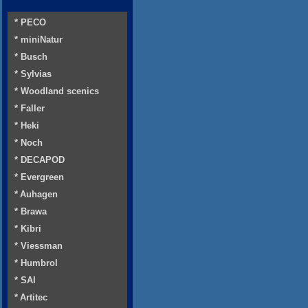
* PECO
* miniNatur
* Busch
* Sylvias
* Woodland scenics
* Faller
* Heki
* Noch
* DECAPOD
* Evergreen
* Auhagen
* Brawa
* Kibri
* Viessman
* Humbrol
* SAI
* Artitec