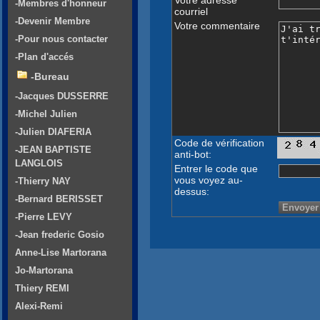
-Membres d'honneur
courriel
-Devenir Membre
Votre commentaire
-Pour nous contacter
-Plan d'accés
-Bureau
-Jacques DUSSERRE
-Michel Julien
-Julien DIAFERIA
Code de vérification
-JEAN BAPTISTE
anti-bot:
LANGLOIS
Entrer le code que
vous voyez au-
-Thierry NAY
dessus:
-Bernard BERISSET
-Pierre LEVY
-Jean frederic Gosio
Anne-Lise Martorana
Jo-Martorana
Thiery REMI
Alexi-Remi