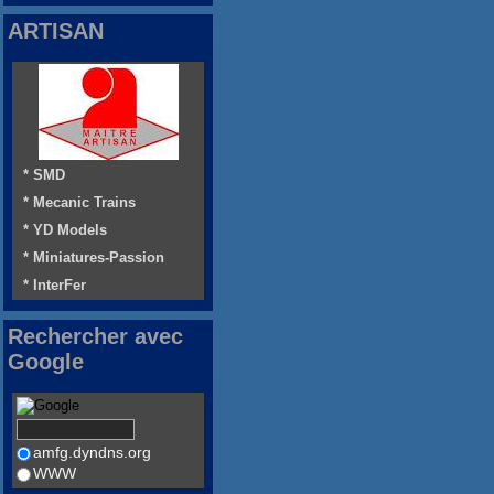
ARTISAN
* SMD
* Mecanic Trains
* YD Models
* Miniatures-Passion
* InterFer
Rechercher avec
Google
amfg.dyndns.org
WWW