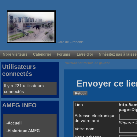
Gare de Grenoble
Nbre visiteurs
Calendrier
Forums
Livre d'or
N'hésitez pas à laisse
Voir/Cacher menus de gauche
Utilisateurs
connectés
Envoyer ce lie
Il y a 221 utilisateurs
connectés
Retour
AMFG INFO
Lien
http://a
page=Dig
Adresse électronique
de votre ami
Séparer l
-Accueil
Votre nom
-Historique AMFG
Votre adresse