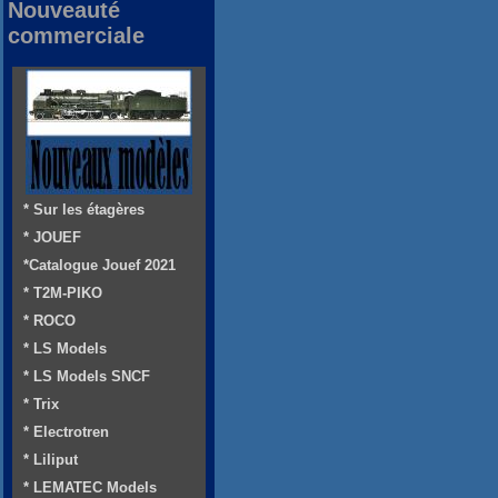
Nouveauté
commerciale
* Sur les étagères
* JOUEF
*Catalogue Jouef 2021
* T2M-PIKO
* ROCO
* LS Models
* LS Models SNCF
* Trix
* Electrotren
* Liliput
* LEMATEC Models