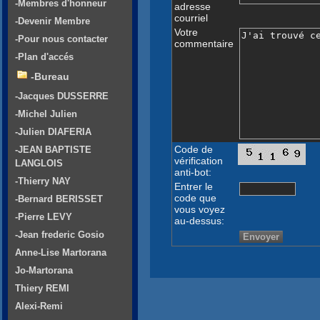
-Membres d'honneur
adresse
courriel
-Devenir Membre
Votre
-Pour nous contacter
commentaire
-Plan d'accés
-Bureau
-Jacques DUSSERRE
-Michel Julien
-Julien DIAFERIA
Code de
-JEAN BAPTISTE
vérification
LANGLOIS
anti-bot:
-Thierry NAY
Entrer le
code que
-Bernard BERISSET
vous voyez
-Pierre LEVY
au-dessus:
-Jean frederic Gosio
Anne-Lise Martorana
Jo-Martorana
Thiery REMI
Alexi-Remi