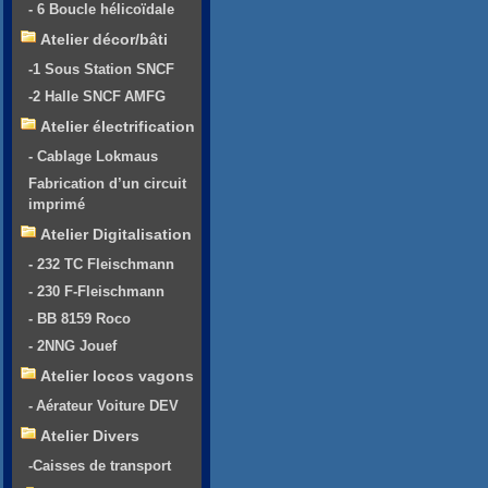
- 6 Boucle hélicoïdale
Atelier décor/bâti
-1 Sous Station SNCF
-2 Halle SNCF AMFG
Atelier électrification
- Cablage Lokmaus
Fabrication d’un circuit
imprimé
Atelier Digitalisation
- 232 TC Fleischmann
- 230 F-Fleischmann
- BB 8159 Roco
- 2NNG Jouef
Atelier locos vagons
- Aérateur Voiture DEV
Atelier Divers
-Caisses de transport