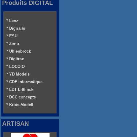
Produits DIGITAL
* Lenz
* Digirails
* ESU
* Zimo
* Uhlenbrock
* Digitrax
* LOCOIO
* YD Models
* CDF Informatique
* LDT Littfinski
* DCC concepts
* Krois-Modell
ARTISAN