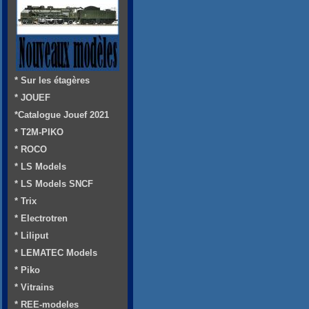
* Sur les étagères
* JOUEF
*Catalogue Jouef 2021
* T2M-PIKO
* ROCO
* LS Models
* LS Models SNCF
* Trix
* Electrotren
* Liliput
* LEMATEC Models
* Piko
* Vitrains
* REE-modeles