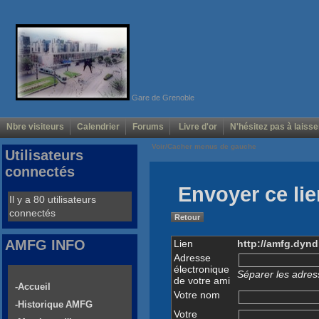
Gare de Grenoble
Nbre visiteurs
Calendrier
Forums
Livre d'or
N'hésitez pas à laisse
Voir/Cacher menus de gauche
Utilisateurs
connectés
Envoyer ce lie
Il y a 80 utilisateurs
connectés
Retour
AMFG INFO
Lien
http://amfg.dynd
Adresse
électronique
Séparer les adress
de votre ami
-Accueil
Votre nom
-Historique AMFG
Votre