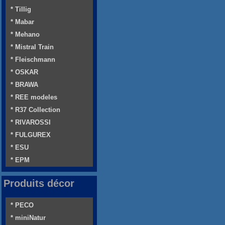
* Tillig
* Mabar
* Mehano
* Mistral Train
* Fleischmann
* OSKAR
* BRAWA
* REE modeles
* R37 Collection
* RIVAROSSI
* FULGUREX
* ESU
* EPM
Produits décor
* PECO
* miniNatur