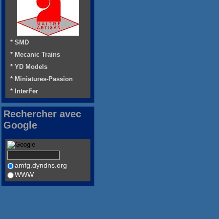
* SMD
* Mecanic Trains
* YD Models
* Miniatures-Passion
* InterFer
Rechercher avec
Google
amfg.dyndns.org
WWW