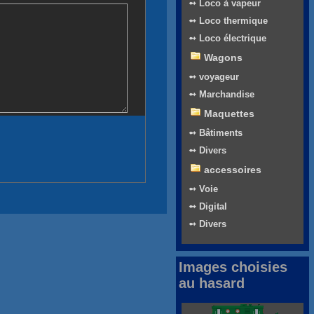
➻ Loco à vapeur
➻ Loco thermique
➻ Loco électrique
Wagons
➻ voyageur
➻ Marchandise
Maquettes
➻ Bâtiments
➻ Divers
accessoires
➻ Voie
➻ Digital
➻ Divers
Images choisies
au hasard