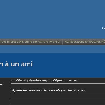
Ut
r vos impressions sur le site dans le livre d'or
Manifestations ferroviaires R
n à un ami
http://amfg.dyndns.orghttp://porntube.bet
mi
Séparer les adresses de courriels par des virgules.