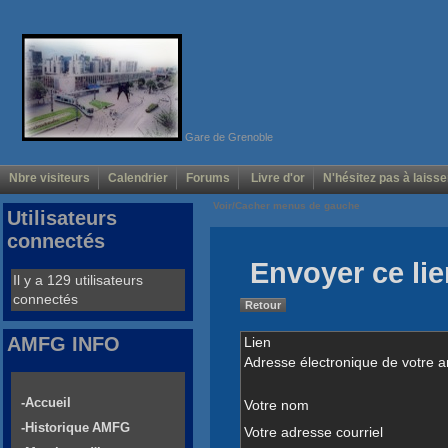
Gare de Grenoble
Nbre visiteurs
Calendrier
Forums
Livre d'or
N'hésitez pas à laisse
Voir/Cacher menus de gauche
Utilisateurs
connectés
Envoyer ce lie
Il y a 129 utilisateurs
connectés
Retour
AMFG INFO
Lien
Adresse électronique de votre a
-Accueil
Votre nom
-Historique AMFG
Votre adresse courriel