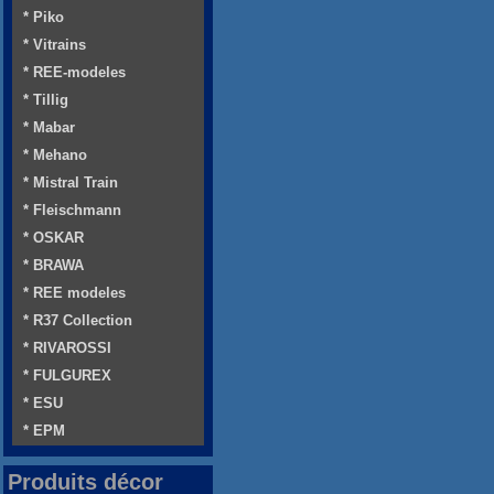
* Piko
* Vitrains
* REE-modeles
* Tillig
* Mabar
* Mehano
* Mistral Train
* Fleischmann
* OSKAR
* BRAWA
* REE modeles
* R37 Collection
* RIVAROSSI
* FULGUREX
* ESU
* EPM
Produits décor