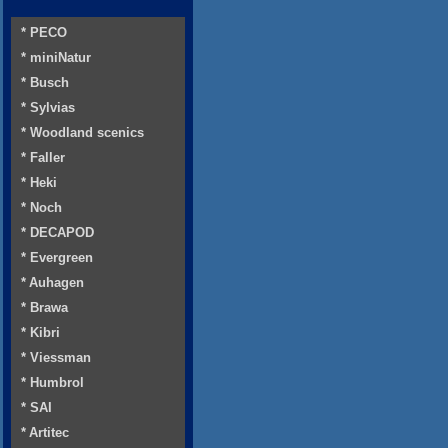
* PECO
* miniNatur
* Busch
* Sylvias
* Woodland scenics
* Faller
* Heki
* Noch
* DECAPOD
* Evergreen
* Auhagen
* Brawa
* Kibri
* Viessman
* Humbrol
* SAI
* Artitec