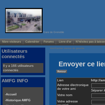
Gare de Grenoble
Nbre visiteurs
Calendrier
Forums
Livre d'or
N'hésitez pas à laisse
Voir/Cacher menus de gauche
Utilisateurs
connectés
Envoyer ce lie
Il y a 166 utilisateurs
connectés
Retour
AMFG INFO
Lien
http://a
Adresse électronique
de votre ami
Séparer l
-Accueil
Votre nom
-Historique AMFG
Votre adresse
courriel