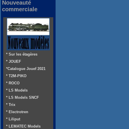
Nouveauté
commerciale
* Sur les étagères
* JOUEF
*Catalogue Jouef 2021
* T2M-PIKO
* ROCO
* LS Models
* LS Models SNCF
* Trix
* Electrotren
* Liliput
* LEMATEC Models