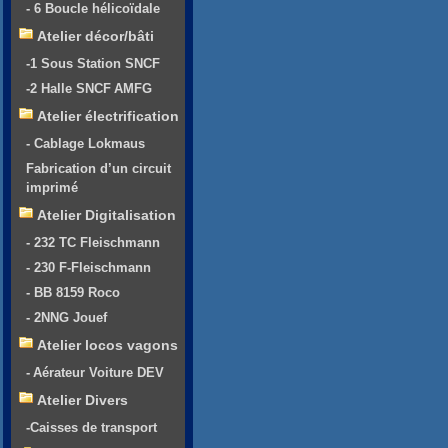
- 6 Boucle hélicoïdale
Atelier décor/bâti
-1 Sous Station SNCF
-2 Halle SNCF AMFG
Atelier électrification
- Cablage Lokmaus
Fabrication d’un circuit
imprimé
Atelier Digitalisation
- 232 TC Fleischmann
- 230 F-Fleischmann
- BB 8159 Roco
- 2NNG Jouef
Atelier locos vagons
- Aérateur Voiture DEV
Atelier Divers
-Caisses de transport