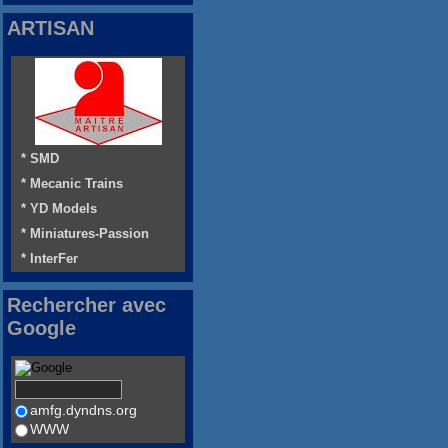
ARTISAN
* SMD
* Mecanic Trains
* YD Models
* Miniatures-Passion
* InterFer
Rechercher avec
Google
amfg.dyndns.org
WWW