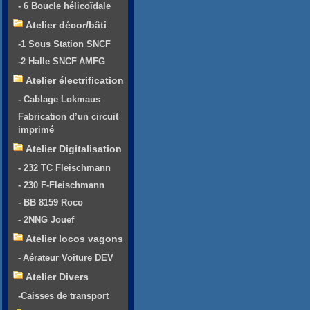
- 6 Boucle hélicoïdale
Atelier décor/bâti
-1 Sous Station SNCF
-2 Halle SNCF AMFG
Atelier électrification
- Cablage Lokmaus
Fabrication d’un circuit
imprimé
Atelier Digitalisation
- 232 TC Fleischmann
- 230 F-Fleischmann
- BB 8159 Roco
- 2NNG Jouef
Atelier locos vagons
- Aérateur Voiture DEV
Atelier Divers
-Caisses de transport