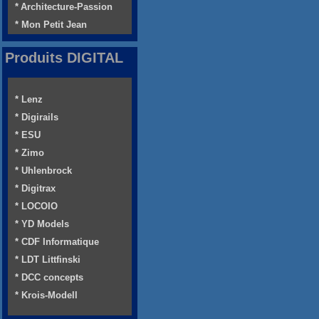
* Architecture-Passion
* Mon Petit Jean
Produits DIGITAL
* Lenz
* Digirails
* ESU
* Zimo
* Uhlenbrock
* Digitrax
* LOCOIO
* YD Models
* CDF Informatique
* LDT Littfinski
* DCC concepts
* Krois-Modell