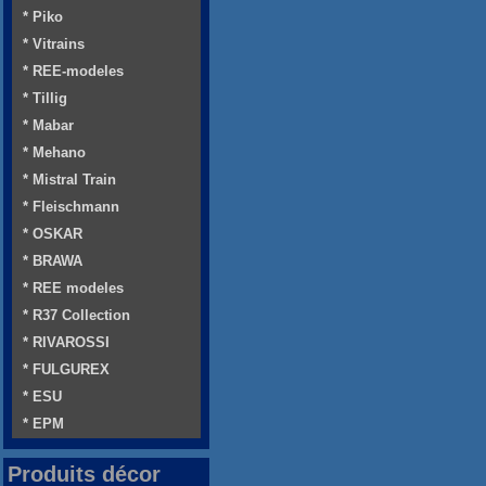
* Piko
* Vitrains
* REE-modeles
* Tillig
* Mabar
* Mehano
* Mistral Train
* Fleischmann
* OSKAR
* BRAWA
* REE modeles
* R37 Collection
* RIVAROSSI
* FULGUREX
* ESU
* EPM
Produits décor