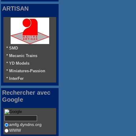
ARTISAN
* SMD
* Mecanic Trains
* YD Models
* Miniatures-Passion
* InterFer
Rechercher avec
Google
amfg.dyndns.org
WWW