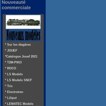
Nouveauté
commerciale
* Sur les étagères
* JOUEF
*Catalogue Jouef 2021
* T2M-PIKO
* ROCO
* LS Models
* LS Models SNCF
* Trix
* Electrotren
* Liliput
* LEMATEC Models