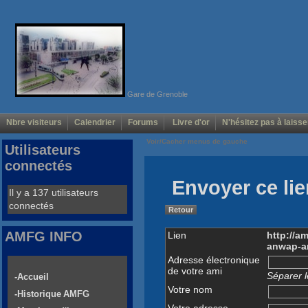
Gare de Grenoble
Nbre visiteurs
Calendrier
Forums
Livre d'or
N'hésitez pas à laisse
Voir/Cacher menus de gauche
Utilisateurs
connectés
Envoyer ce lie
Il y a 137 utilisateurs
connectés
Retour
AMFG INFO
Lien
http://a
anwap-a
Adresse électronique
de votre ami
Séparer l
-Accueil
Votre nom
-Historique AMFG
Votre adresse