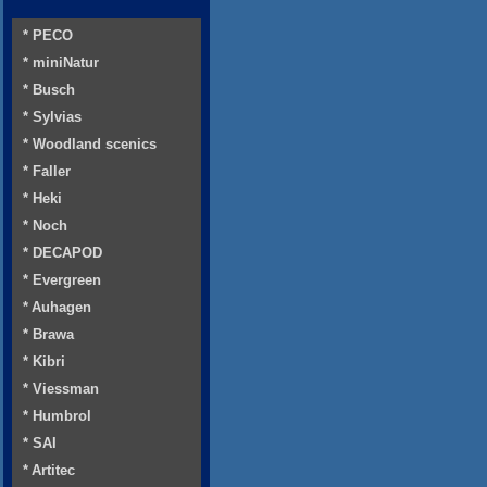
* PECO
* miniNatur
* Busch
* Sylvias
* Woodland scenics
* Faller
* Heki
* Noch
* DECAPOD
* Evergreen
* Auhagen
* Brawa
* Kibri
* Viessman
* Humbrol
* SAI
* Artitec