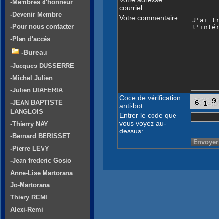
-Membres d'honneur
courriel
-Devenir Membre
Votre commentaire
-Pour nous contacter
-Plan d'accés
-Bureau
-Jacques DUSSERRE
-Michel Julien
-Julien DIAFERIA
Code de vérification
-JEAN BAPTISTE
anti-bot:
LANGLOIS
Entrer le code que
vous voyez au-
-Thierry NAY
dessus:
-Bernard BERISSET
-Pierre LEVY
-Jean frederic Gosio
Anne-Lise Martorana
Jo-Martorana
Thiery REMI
Alexi-Remi