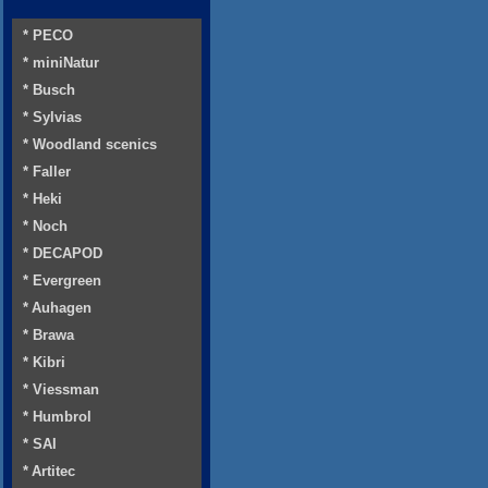
* PECO
* miniNatur
* Busch
* Sylvias
* Woodland scenics
* Faller
* Heki
* Noch
* DECAPOD
* Evergreen
* Auhagen
* Brawa
* Kibri
* Viessman
* Humbrol
* SAI
* Artitec