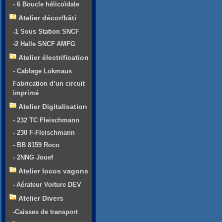
- 6 Boucle hélicoïdale
Atelier décor/bâti
-1 Sous Station SNCF
-2 Halle SNCF AMFG
Atelier électrification
- Cablage Lokmaus
Fabrication d’un circuit
imprimé
Atelier Digitalisation
- 232 TC Fleischmann
- 230 F-Fleischmann
- BB 8159 Roco
- 2NNG Jouef
Atelier locos vagons
- Aérateur Voiture DEV
Atelier Divers
-Caisses de transport