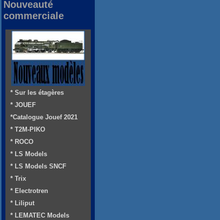
Nouveauté
commerciale
* Sur les étagères
* JOUEF
*Catalogue Jouef 2021
* T2M-PIKO
* ROCO
* LS Models
* LS Models SNCF
* Trix
* Electrotren
* Liliput
* LEMATEC Models