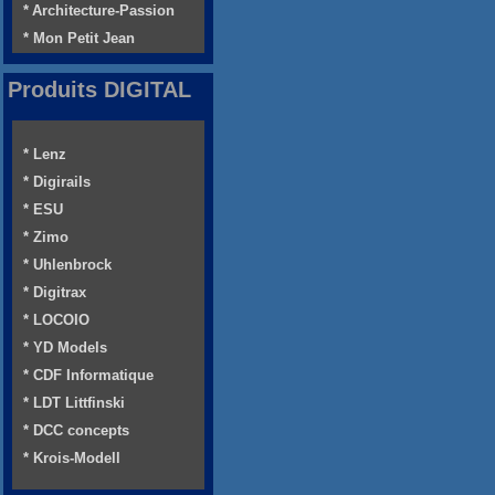
* Architecture-Passion
* Mon Petit Jean
Produits DIGITAL
* Lenz
* Digirails
* ESU
* Zimo
* Uhlenbrock
* Digitrax
* LOCOIO
* YD Models
* CDF Informatique
* LDT Littfinski
* DCC concepts
* Krois-Modell