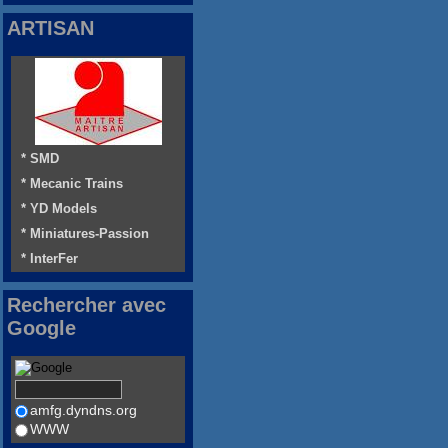
ARTISAN
* SMD
* Mecanic Trains
* YD Models
* Miniatures-Passion
* InterFer
Rechercher avec
Google
amfg.dyndns.org
WWW