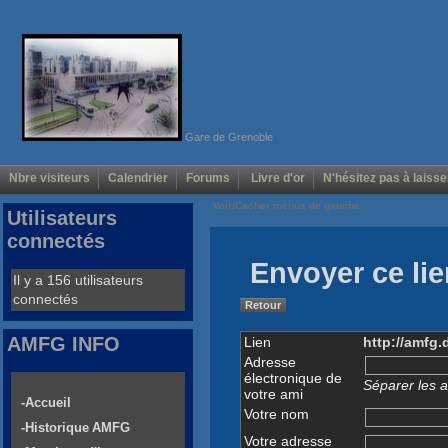
Gare de Grenoble
Nbre visiteurs
Calendrier
Forums
Livre d'or
N'hésitez pas à laisse
Voir/Cacher menus de gauche
Utilisateurs
connectés
Envoyer ce lie
Il y a 156 utilisateurs
connectés
Retour
AMFG INFO
Lien
http://amfg
Adresse
électronique de
Séparer les a
votre ami
-Accueil
Votre nom
-Historique AMFG
Votre adresse