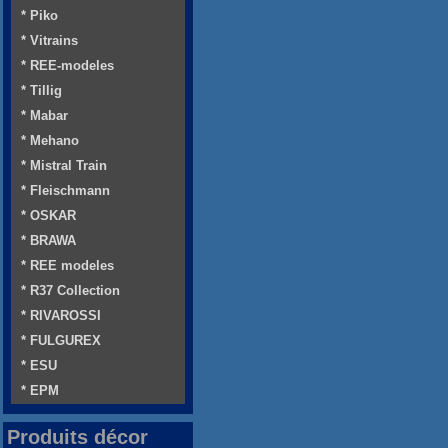
* Piko
* Vitrains
* REE-modeles
* Tillig
* Mabar
* Mehano
* Mistral Train
* Fleischmann
* OSKAR
* BRAWA
* REE modeles
* R37 Collection
* RIVAROSSI
* FULGUREX
* ESU
* EPM
Produits décor