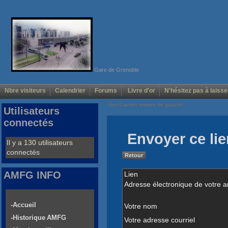
Gare de Grenoble
Nbre visiteurs
Calendrier
Forums
Livre d'or
N'hésitez pas à laisse
Voir/Cacher menus de gauche
Utilisateurs
connectés
Envoyer ce lie
Il y a 130 utilisateurs
connectés
Retour
AMFG INFO
Lien
Adresse électronique de votre a
-Accueil
Votre nom
-Historique AMFG
Votre adresse courriel