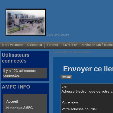
Gare de Grenoble
Nbre visiteurs
Calendrier
Forums
Livre d'or
N'hésitez pas à laisse
Voir/Cacher menus de gauche
Utilisateurs
connectés
Envoyer ce lie
Il y a 123 utilisateurs
connectés
Retour
AMFG INFO
Lien
Adresse électronique de votre a
-Accueil
Votre nom
-Historique AMFG
Votre adresse courriel