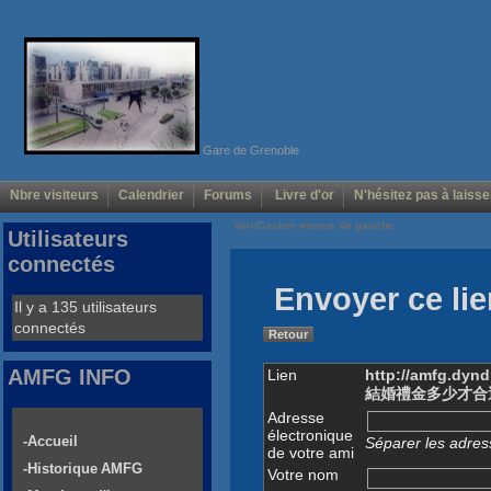
Gare de Grenoble
Nbre visiteurs
Calendrier
Forums
Livre d'or
N'hésitez pas à laisse
Voir/Cacher menus de gauche
Utilisateurs
connectés
Envoyer ce lie
Il y a 135 utilisateurs
connectés
Retour
AMFG INFO
Lien
http://amfg.dynd
結婚禮金多少才合
Adresse
électronique
-Accueil
Séparer les adress
de votre ami
-Historique AMFG
Votre nom