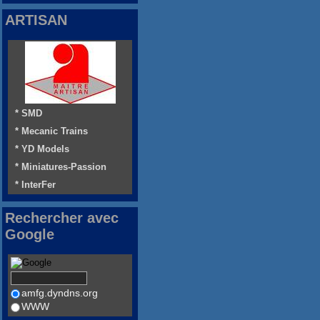
ARTISAN
* SMD
* Mecanic Trains
* YD Models
* Miniatures-Passion
* InterFer
Rechercher avec
Google
amfg.dyndns.org
WWW