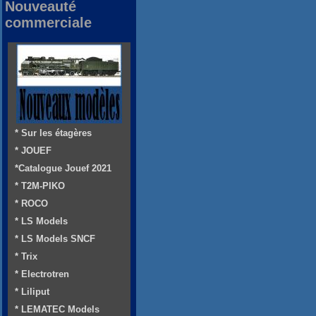
Nouveauté
commerciale
* Sur les étagères
* JOUEF
*Catalogue Jouef 2021
* T2M-PIKO
* ROCO
* LS Models
* LS Models SNCF
* Trix
* Electrotren
* Liliput
* LEMATEC Models