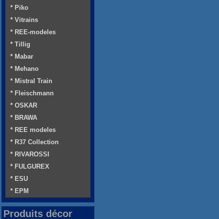
* Piko
* Vitrains
* REE-modeles
* Tillig
* Mabar
* Mehano
* Mistral Train
* Fleischmann
* OSKAR
* BRAWA
* REE modeles
* R37 Collection
* RIVAROSSI
* FULGUREX
* ESU
* EPM
Produits décor