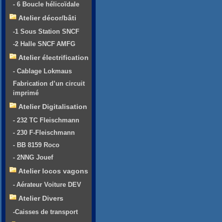
- 6 Boucle hélicoïdale
Atelier décor/bâti
-1 Sous Station SNCF
-2 Halle SNCF AMFG
Atelier électrification
- Cablage Lokmaus
Fabrication d’un circuit
imprimé
Atelier Digitalisation
- 232 TC Fleischmann
- 230 F-Fleischmann
- BB 8159 Roco
- 2NNG Jouef
Atelier locos vagons
- Aérateur Voiture DEV
Atelier Divers
-Caisses de transport