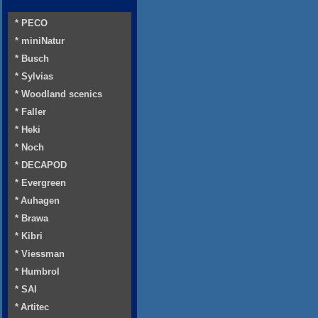
* PECO
* miniNatur
* Busch
* Sylvias
* Woodland scenics
* Faller
* Heki
* Noch
* DECAPOD
* Evergreen
* Auhagen
* Brawa
* Kibri
* Viessman
* Humbrol
* SAI
* Artitec