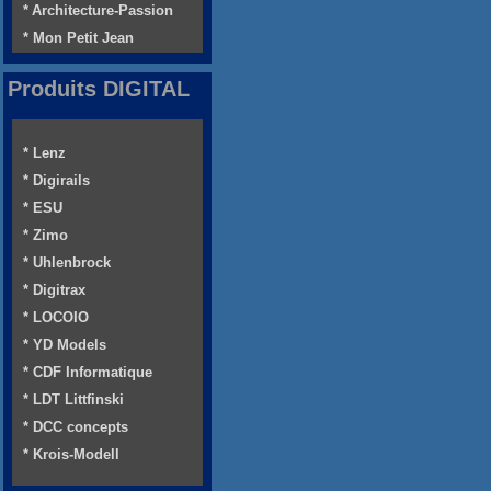
* Architecture-Passion
* Mon Petit Jean
Produits DIGITAL
* Lenz
* Digirails
* ESU
* Zimo
* Uhlenbrock
* Digitrax
* LOCOIO
* YD Models
* CDF Informatique
* LDT Littfinski
* DCC concepts
* Krois-Modell