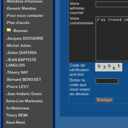
-Membres d'honneur
Votre
adresse
-Devenir Membre
courriel
-Pour nous contacter
Votre
commentaire
-Plan d'accés
-Bureau
-Jacques DUSSERRE
-Michel Julien
-Julien DIAFERIA
-JEAN BAPTISTE
Code de
LANGLOIS
vérification
-Thierry NAY
anti-bot:
-Bernard BERISSET
Entrer le
code que
-Pierre LEVY
vous voyez
au-dessus:
-Jean frederic Gosio
Anne-Lise Martorana
Jo-Martorana
Thiery REMI
Alexi-Remi