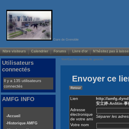
Gare de Grenoble
Nbre visiteurs
Calendrier
Forums
Livre d'or
N'hésitez pas à laisse
Voir/Cacher menus de gauche
Utilisateurs
connectés
Envoyer ce lie
Il y a 135 utilisateurs
connectés
Retour
AMFG INFO
Lien
http://amfg.dyn
安立婷-Anlitin
Adresse
électronique
-Accueil
Séparer les adress
de votre ami
-Historique AMFG
Votre nom