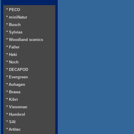
* PECO
* miniNatur
* Busch
* Sylvias
* Woodland scenics
* Faller
* Heki
* Noch
* DECAPOD
* Evergreen
* Auhagen
* Brawa
* Kibri
* Viessman
* Humbrol
* SAI
* Artitec