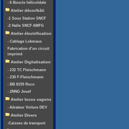
- 6 Boucle hélicoïdale
Atelier décor/bâti
-1 Sous Station SNCF
-2 Halle SNCF AMFG
Atelier électrification
- Cablage Lokmaus
Fabrication d’un circuit
imprimé
Atelier Digitalisation
- 232 TC Fleischmann
- 230 F-Fleischmann
- BB 8159 Roco
- 2NNG Jouef
Atelier locos vagons
- Aérateur Voiture DEV
Atelier Divers
-Caisses de transport