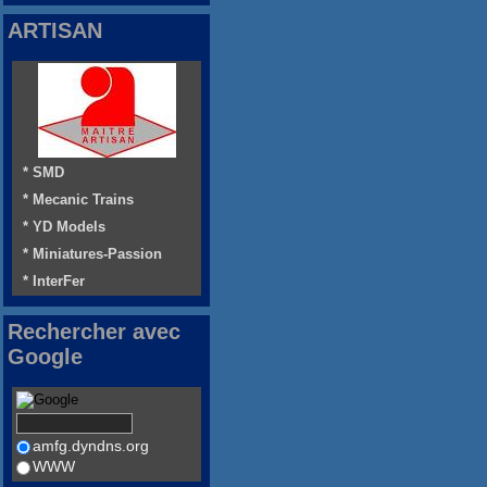
ARTISAN
* SMD
* Mecanic Trains
* YD Models
* Miniatures-Passion
* InterFer
Rechercher avec
Google
amfg.dyndns.org
WWW