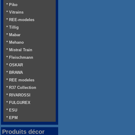
* Piko
* Vitrains
* REE-modeles
* Tillig
* Mabar
* Mehano
* Mistral Train
* Fleischmann
* OSKAR
* BRAWA
* REE modeles
* R37 Collection
* RIVAROSSI
* FULGUREX
* ESU
* EPM
Produits décor