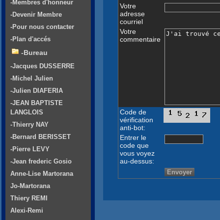
-Membres d'honneur
Votre
adresse
-Devenir Membre
courriel
-Pour nous contacter
Votre
commentaire
-Plan d'accés
-Bureau
-Jacques DUSSERRE
-Michel Julien
-Julien DIAFERIA
-JEAN BAPTISTE
Code de
LANGLOIS
vérification
-Thierry NAY
anti-bot:
-Bernard BERISSET
Entrer le
code que
-Pierre LEVY
vous voyez
au-dessus:
-Jean frederic Gosio
Anne-Lise Martorana
Jo-Martorana
Thiery REMI
Alexi-Remi