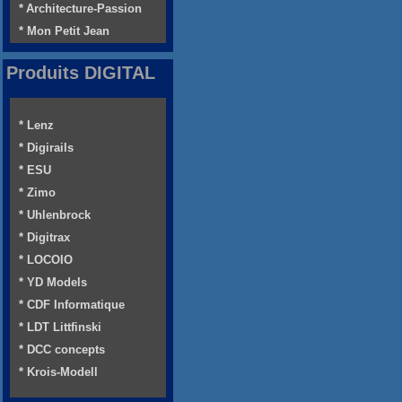
* Architecture-Passion
* Mon Petit Jean
Produits DIGITAL
* Lenz
* Digirails
* ESU
* Zimo
* Uhlenbrock
* Digitrax
* LOCOIO
* YD Models
* CDF Informatique
* LDT Littfinski
* DCC concepts
* Krois-Modell