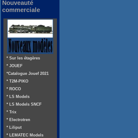
Nouveauté
commerciale
* Sur les étagères
* JOUEF
*Catalogue Jouef 2021
* T2M-PIKO
* ROCO
* LS Models
* LS Models SNCF
* Trix
* Electrotren
* Liliput
* LEMATEC Models