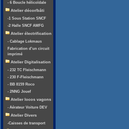
- 6 Boucle hélicoïdale
Atelier décor/bâti
-1 Sous Station SNCF
-2 Halle SNCF AMFG
Atelier électrification
- Cablage Lokmaus
Fabrication d’un circuit
imprimé
Atelier Digitalisation
- 232 TC Fleischmann
- 230 F-Fleischmann
- BB 8159 Roco
- 2NNG Jouef
Atelier locos vagons
- Aérateur Voiture DEV
Atelier Divers
-Caisses de transport