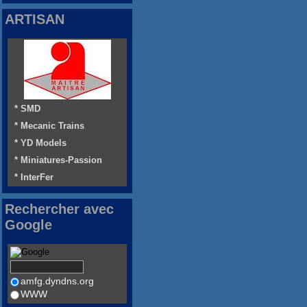
ARTISAN
* SMD
* Mecanic Trains
* YD Models
* Miniatures-Passion
* InterFer
Rechercher avec
Google
amfg.dyndns.org
WWW