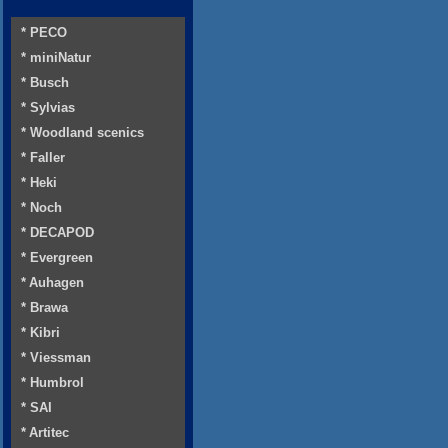
* PECO
* miniNatur
* Busch
* Sylvias
* Woodland scenics
* Faller
* Heki
* Noch
* DECAPOD
* Evergreen
* Auhagen
* Brawa
* Kibri
* Viessman
* Humbrol
* SAI
* Artitec