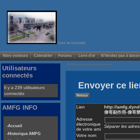
Gare de Grenoble
Nbre visiteurs
Calendrier
Forums
Livre d'or
N'hésitez pas à laisse
Voir/Cacher menus de gauche
Utilisateurs
connectés
Envoyer ce lie
Il y a 239 utilisateurs
connectés
Retour
AMFG INFO
Lien
http://amfg.dyn
偉哥副作用-偉哥
Adresse
électronique
-Accueil
Séparer les adress
de votre ami
-Historique AMFG
Votre nom