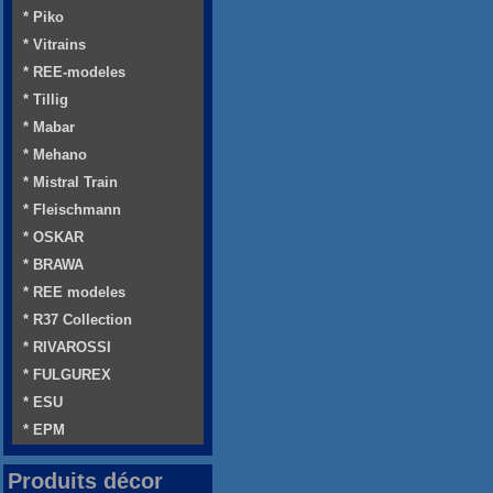
* Piko
* Vitrains
* REE-modeles
* Tillig
* Mabar
* Mehano
* Mistral Train
* Fleischmann
* OSKAR
* BRAWA
* REE modeles
* R37 Collection
* RIVAROSSI
* FULGUREX
* ESU
* EPM
Produits décor