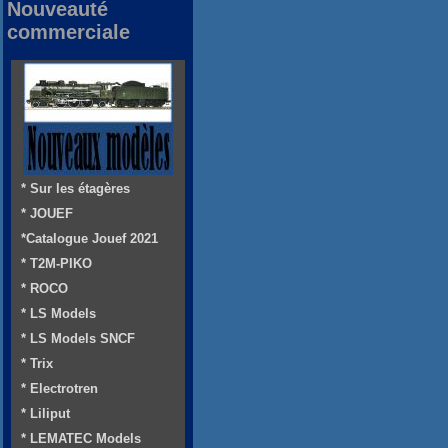
Nouveauté
commerciale
* Sur les étagères
* JOUEF
*Catalogue Jouef 2021
* T2M-PIKO
* ROCO
* LS Models
* LS Models SNCF
* Trix
* Electrotren
* Liliput
* LEMATEC Models