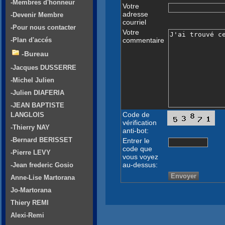
-Membres d'honneur
Votre
adresse
-Devenir Membre
courriel
-Pour nous contacter
Votre
commentaire
-Plan d'accés
-Bureau
-Jacques DUSSERRE
-Michel Julien
-Julien DIAFERIA
-JEAN BAPTISTE
Code de
LANGLOIS
vérification
-Thierry NAY
anti-bot:
-Bernard BERISSET
Entrer le
code que
-Pierre LEVY
vous voyez
au-dessus:
-Jean frederic Gosio
Anne-Lise Martorana
Jo-Martorana
Thiery REMI
Alexi-Remi