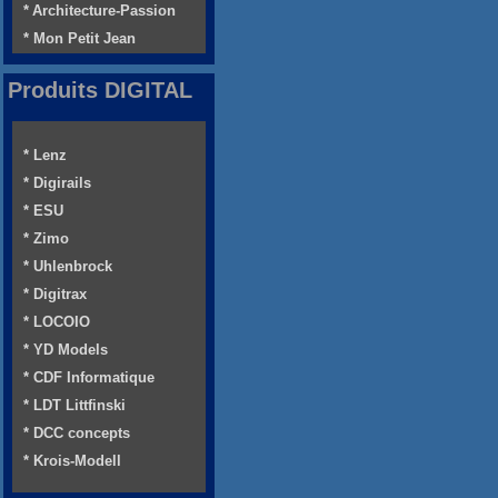
* Architecture-Passion
* Mon Petit Jean
Produits DIGITAL
* Lenz
* Digirails
* ESU
* Zimo
* Uhlenbrock
* Digitrax
* LOCOIO
* YD Models
* CDF Informatique
* LDT Littfinski
* DCC concepts
* Krois-Modell