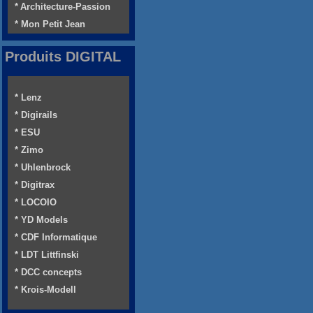
* Architecture-Passion
* Mon Petit Jean
Produits DIGITAL
* Lenz
* Digirails
* ESU
* Zimo
* Uhlenbrock
* Digitrax
* LOCOIO
* YD Models
* CDF Informatique
* LDT Littfinski
* DCC concepts
* Krois-Modell