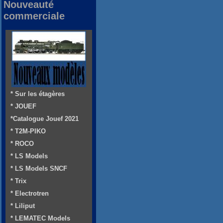
Nouveauté
commerciale
* Sur les étagères
* JOUEF
*Catalogue Jouef 2021
* T2M-PIKO
* ROCO
* LS Models
* LS Models SNCF
* Trix
* Electrotren
* Liliput
* LEMATEC Models