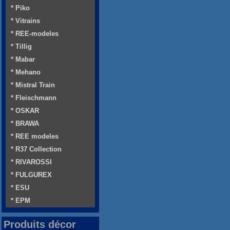
* Piko
* Vitrains
* REE-modeles
* Tillig
* Mabar
* Mehano
* Mistral Train
* Fleischmann
* OSKAR
* BRAWA
* REE modeles
* R37 Collection
* RIVAROSSI
* FULGUREX
* ESU
* EPM
Produits décor