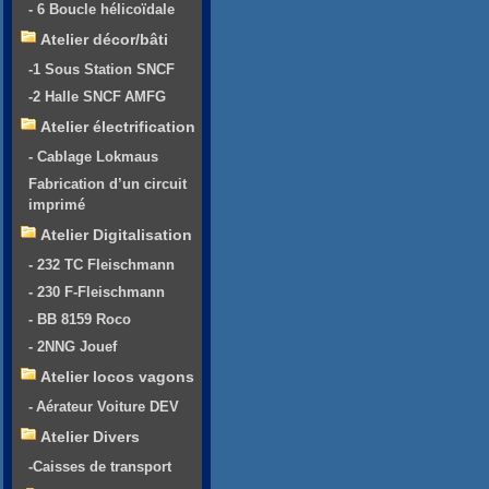
- 6 Boucle hélicoïdale
Atelier décor/bâti
-1 Sous Station SNCF
-2 Halle SNCF AMFG
Atelier électrification
- Cablage Lokmaus
Fabrication d’un circuit
imprimé
Atelier Digitalisation
- 232 TC Fleischmann
- 230 F-Fleischmann
- BB 8159 Roco
- 2NNG Jouef
Atelier locos vagons
- Aérateur Voiture DEV
Atelier Divers
-Caisses de transport