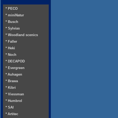
* PECO
* miniNatur
* Busch
* Sylvias
* Woodland scenics
* Faller
* Heki
* Noch
* DECAPOD
* Evergreen
* Auhagen
* Brawa
* Kibri
* Viessman
* Humbrol
* SAI
* Artitec