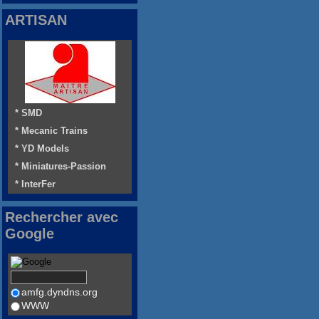
ARTISAN
* SMD
* Mecanic Trains
* YD Models
* Miniatures-Passion
* InterFer
Rechercher avec
Google
amfg.dyndns.org
WWW