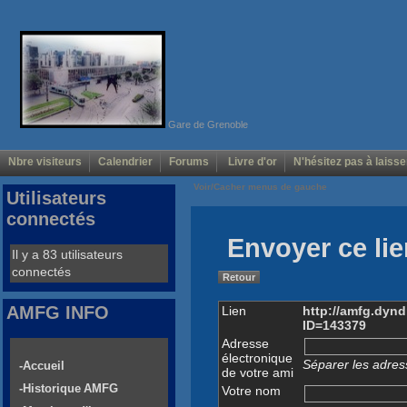
Gare de Grenoble
Nbre visiteurs
Calendrier
Forums
Livre d'or
N'hésitez pas à laisse
Voir/Cacher menus de gauche
Utilisateurs
connectés
Envoyer ce lie
Il y a 83 utilisateurs
connectés
Retour
AMFG INFO
Lien
http://amfg.dyndn
ID=143379
Adresse
électronique
Séparer les adress
-Accueil
de votre ami
-Historique AMFG
Votre nom