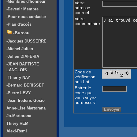
-Membres d'honneur
Votre
adresse
-Devenir Membre
courriel
-Pour nous contacter
Votre
commentaire
-Plan d'accés
-Bureau
-Jacques DUSSERRE
-Michel Julien
-Julien DIAFERIA
-JEAN BAPTISTE
LANGLOIS
Code de
vérification
-Thierry NAY
anti-bot:
-Bernard BERISSET
Entrer le
code que
-Pierre LEVY
vous voyez
-Jean frederic Gosio
au-dessus:
Anne-Lise Martorana
Jo-Martorana
Thiery REMI
Alexi-Remi