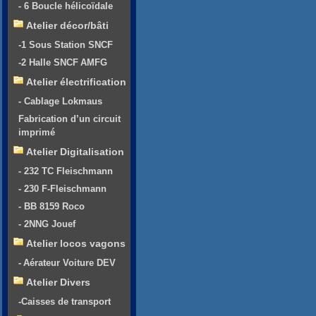
- 6 Boucle hélicoïdale
Atelier décor/bâti
-1 Sous Station SNCF
-2 Halle SNCF AMFG
Atelier électrification
- Cablage Lokmaus
Fabrication d’un circuit
imprimé
Atelier Digitalisation
- 232 TC Fleischmann
- 230 F-Fleischmann
- BB 8159 Roco
- 2NNG Jouef
Atelier locos vagons
- Aérateur Voiture DEV
Atelier Divers
-Caisses de transport