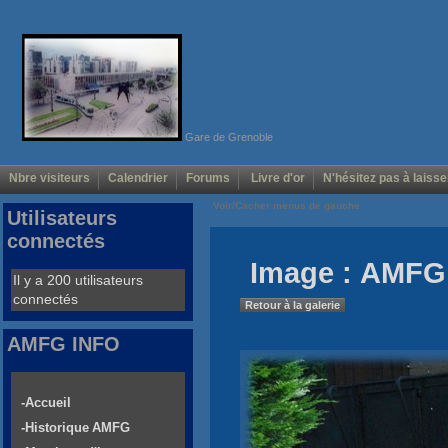
Gare de Grenoble
Nbre visiteurs
Calendrier
Forums
Livre d'or
N'hésitez pas à laisse
Voir/Cacher menus de gauche
Utilisateurs
connectés
Image : AMFG 
Il y a 200 utilisateurs
connectés
Retour à la galerie
AMFG INFO
-Accueil
-Historique AMFG