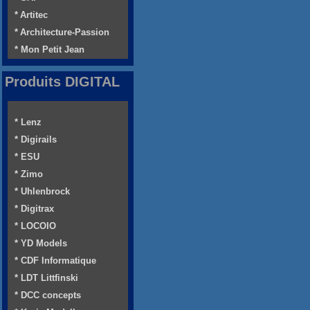
* Artitec
* Architecture-Passion
* Mon Petit Jean
Produits DIGITAL
* Lenz
* Digirails
* ESU
* Zimo
* Uhlenbrock
* Digitrax
* LOCOIO
* YD Models
* CDF Informatique
* LDT Littfinski
* DCC concepts