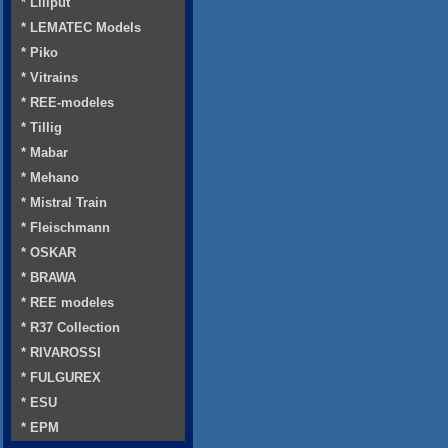
* Liliput
* LEMATEC Models
* Piko
* Vitrains
* REE-modeles
* Tillig
* Mabar
* Mehano
* Mistral Train
* Fleischmann
* OSKAR
* BRAWA
* REE modeles
* R37 Collection
* RIVAROSSI
* FULGUREX
* ESU
* EPM