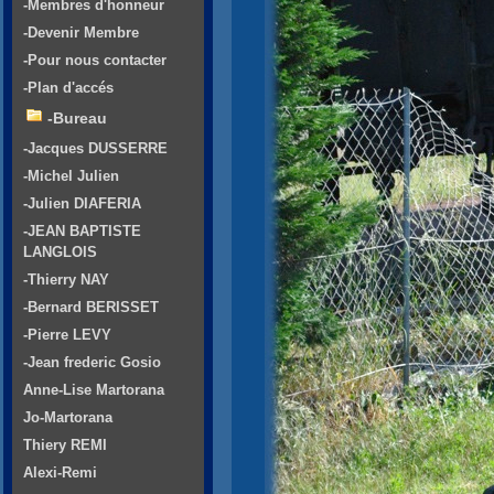
-Membres d'honneur
-Devenir Membre
-Pour nous contacter
-Plan d'accés
-Bureau
-Jacques DUSSERRE
-Michel Julien
-Julien DIAFERIA
-JEAN BAPTISTE
LANGLOIS
-Thierry NAY
-Bernard BERISSET
-Pierre LEVY
-Jean frederic Gosio
Anne-Lise Martorana
Jo-Martorana
Thiery REMI
Alexi-Remi