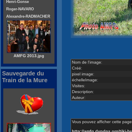
Henri-Gonse
Roger-NAVARO
Alexandre-RADMACHER
AMFG 2013.jpg
Nom de l'image:
Créé:
Sauvegarde du
pixel image:
Train de la Mure
échelleImage:
Visites:
Description:
Auteur:
Vous pouvez afficher cette page 
http://amfg.dyndns.org/tiki