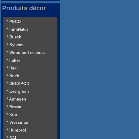
Produits décor
* PECO
* miniNatur
* Busch
* Sylvias
* Woodland scenics
* Faller
* Heki
* Noch
* DECAPOD
* Evergreen
* Auhagen
* Brawa
* Kibri
* Viessman
* Humbrol
* SAI