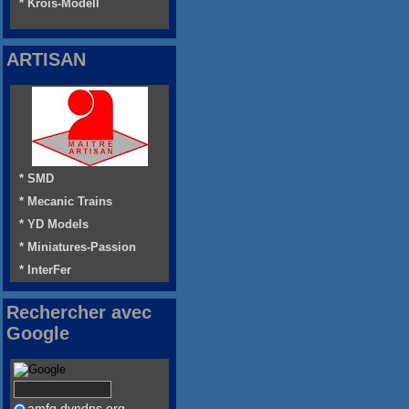
* Krois-Modell
ARTISAN
* SMD
* Mecanic Trains
* YD Models
* Miniatures-Passion
* InterFer
Rechercher avec
Google
amfg.dyndns.org