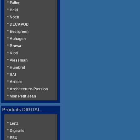
* Faller
* Heki
* Noch
* DECAPOD
* Evergreen
* Auhagen
* Brawa
* Kibri
* Viessman
* Humbrol
* SAI
* Artitec
* Architecture-Passion
* Mon Petit Jean
Produits DIGITAL
* Lenz
* Digirails
* ESU