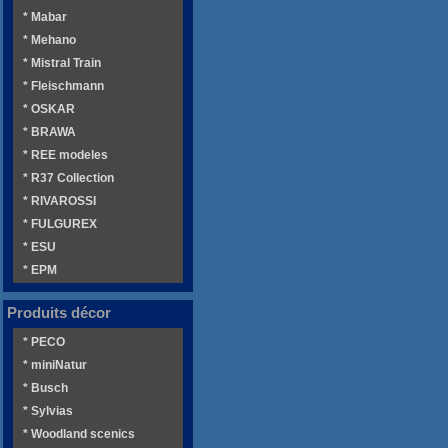
* Mabar
* Mehano
* Mistral Train
* Fleischmann
* OSKAR
* BRAWA
* REE modeles
* R37 Collection
* RIVAROSSI
* FULGUREX
* ESU
* EPM
Produits décor
* PECO
* miniNatur
* Busch
* Sylvias
* Woodland scenics