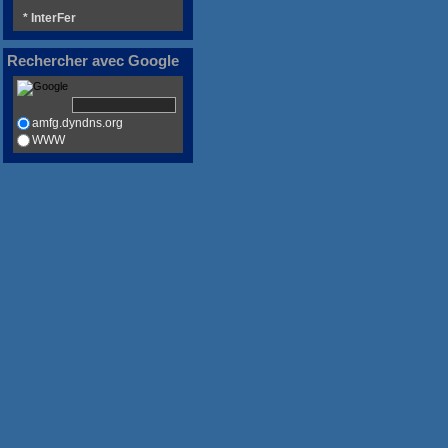
* InterFer
Rechercher avec Google
amfg.dyndns.org
WWW