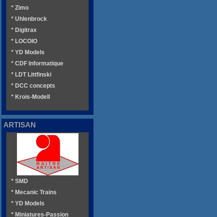
* Zimo
* Uhlenbrock
* Digitrax
* LOCOIO
* YD Models
* CDF Informatique
* LDT Littfinski
* DCC concepts
* Krois-Modell
ARTISAN
* SMD
* Mecanic Trains
* YD Models
* Miniatures-Passion