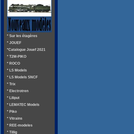
* Sur les étagères
* JOUEF
*Catalogue Jouef 2021
* T2M-PIKO
* ROCO
* LS Models
* LS Models SNCF
* Trix
* Electrotren
* Liliput
* LEMATEC Models
* Piko
* Vitrains
* REE-modeles
* Tillig