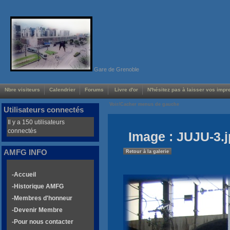
Gare de Grenoble
Nbre visiteurs
Calendrier
Forums
Livre d'or
N'hésitez pas à laisser vos impre
Voir/Cacher menus de gauche
Utilisateurs connectés
Il y a 150 utilisateurs
connectés
Image : JUJU-3.
AMFG INFO
Retour à la galerie
-Accueil
-Historique AMFG
-Membres d'honneur
-Devenir Membre
-Pour nous contacter