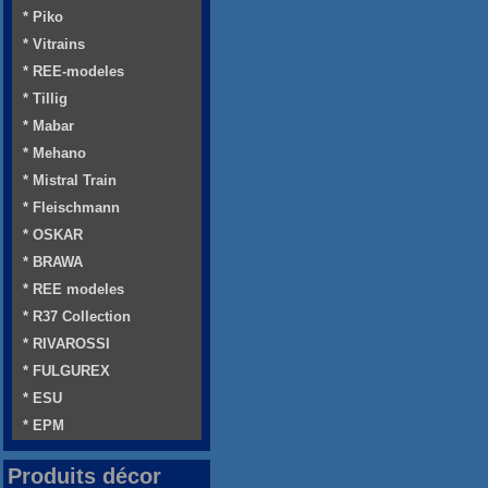
* Piko
* Vitrains
* REE-modeles
* Tillig
* Mabar
* Mehano
* Mistral Train
* Fleischmann
* OSKAR
* BRAWA
* REE modeles
* R37 Collection
* RIVAROSSI
* FULGUREX
* ESU
* EPM
Produits décor