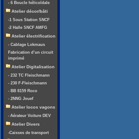
- 6 Boucle hélicoïdale
Atelier décor/bâti
-1 Sous Station SNCF
-2 Halle SNCF AMFG
Atelier électrification
- Cablage Lokmaus
Fabrication d’un circuit
imprimé
Atelier Digitalisation
- 232 TC Fleischmann
- 230 F-Fleischmann
- BB 8159 Roco
- 2NNG Jouef
Atelier locos vagons
- Aérateur Voiture DEV
Atelier Divers
-Caisses de transport