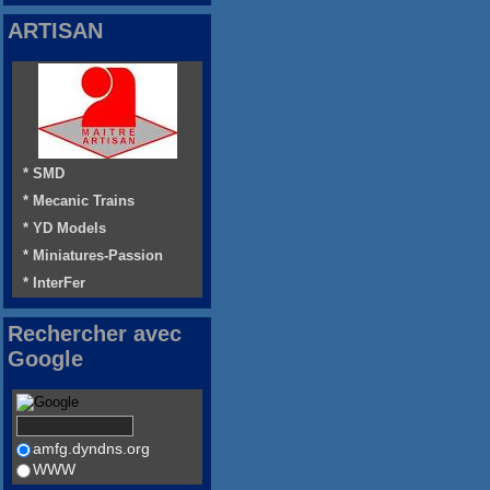
ARTISAN
* SMD
* Mecanic Trains
* YD Models
* Miniatures-Passion
* InterFer
Rechercher avec
Google
amfg.dyndns.org
WWW