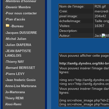
-Membres d'honneur
Nom de l'image:
R26.gif
-Devenir Membre
Créé:
mercredi
-Pour nous contacter
pixel image:
204x42
-Plan d'accés
échelleImage:
Taille ori
Visites:
16367
-Bureau
Description:
-Jacques DUSSERRE
Auteur:
Jack
-Michel Julien
-Julien DIAFERIA
-JEAN BAPTISTE
Vous pouvez afficher cette page 
LANGLOIS
-Thierry NAY
http://amfg.dyndns.org/tiki
-Bernard BERISSET
Vous pouvez insérer l'image dan
lignes:
-Pierre LEVY
<img src="http://amfg.dyndns.o
-Jean frederic Gosio
<img src="http://amfg.dyndns.
Anne-Lise Martorana
Vous pouvez insérer l'image dans
Jo-Martorana
lignes:
Thiery REMI
{img src=show_image.php?id=2
{img src=show_image.php?name
Alexi-Remi