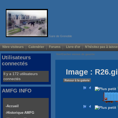
Gare de Grenoble
Nbre visiteurs
Calendrier
Forums
Livre d'or
N'hésitez pas à laisse
Voir/Cacher menus de gauche
Utilisateurs
connectés
Image : R26.gi
Il y a 172 utilisateurs
connectés
Retour à la galerie
AMFG INFO
-Accueil
-Historique AMFG