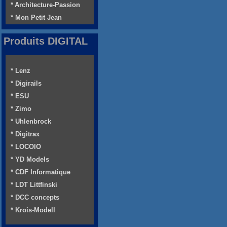
* Architecture-Passion
* Mon Petit Jean
Produits DIGITAL
* Lenz
* Digirails
* ESU
* Zimo
* Uhlenbrock
* Digitrax
* LOCOIO
* YD Models
* CDF Informatique
* LDT Littfinski
* DCC concepts
* Krois-Modell