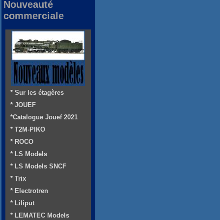
Nouveauté
commerciale
* Sur les étagères
* JOUEF
*Catalogue Jouef 2021
* T2M-PIKO
* ROCO
* LS Models
* LS Models SNCF
* Trix
* Electrotren
* Liliput
* LEMATEC Models