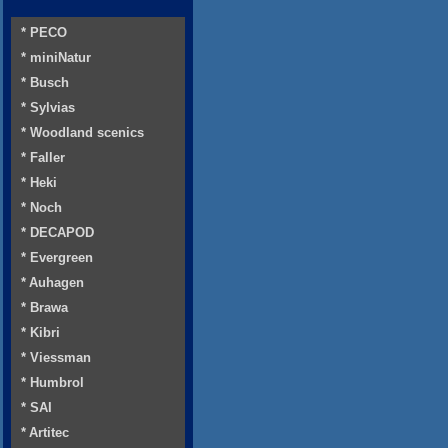
* PECO
* miniNatur
* Busch
* Sylvias
* Woodland scenics
* Faller
* Heki
* Noch
* DECAPOD
* Evergreen
* Auhagen
* Brawa
* Kibri
* Viessman
* Humbrol
* SAI
* Artitec