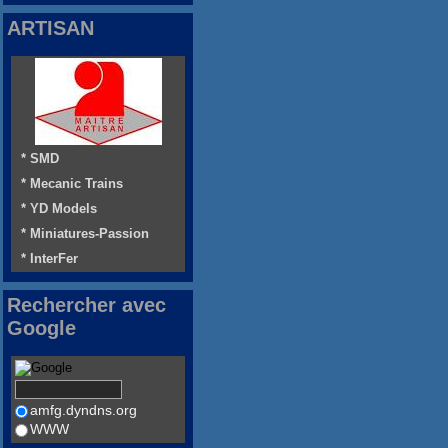
ARTISAN
* SMD
* Mecanic Trains
* YD Models
* Miniatures-Passion
* InterFer
Rechercher avec
Google
amfg.dyndns.org
WWW