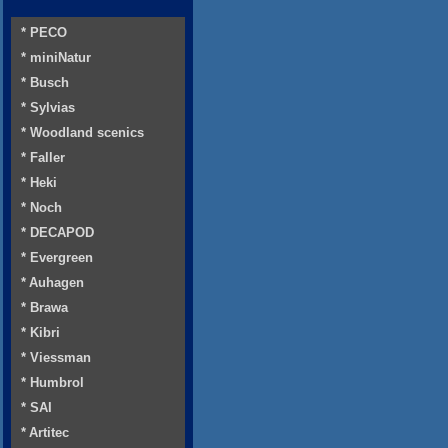
* PECO
* miniNatur
* Busch
* Sylvias
* Woodland scenics
* Faller
* Heki
* Noch
* DECAPOD
* Evergreen
* Auhagen
* Brawa
* Kibri
* Viessman
* Humbrol
* SAI
* Artitec