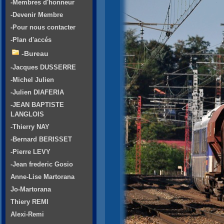
-Membres d'honneur
-Devenir Membre
-Pour nous contacter
-Plan d'accés
-Bureau
-Jacques DUSSERRE
-Michel Julien
-Julien DIAFERIA
-JEAN BAPTISTE
LANGLOIS
-Thierry NAY
-Bernard BERISSET
-Pierre LEVY
-Jean frederic Gosio
Anne-Lise Martorana
Jo-Martorana
Thiery REMI
Alexi-Remi