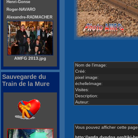
Henri-Gonse
Roger-NAVARO
Alexandre-RADMACHER
AMFG 2013.jpg
Nom de l'image:
Créé:
Sauvegarde du
pixel image:
Train de la Mure
échelleImage:
Visites:
Description:
Auteur:
Vous pouvez afficher cette page 
http://amfg.dyndns.org/tiki