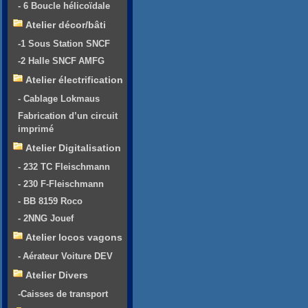
- 6 Boucle hélicoïdale
Atelier décor/bâti
-1 Sous Station SNCF
-2 Halle SNCF AMFG
Atelier électrification
- Cablage Lokmaus
Fabrication d’un circuit
imprimé
Atelier Digitalisation
- 232 TC Fleischmann
- 230 F-Fleischmann
- BB 8159 Roco
- 2NNG Jouef
Atelier locos vagons
- Aérateur Voiture DEV
Atelier Divers
-Caisses de transport