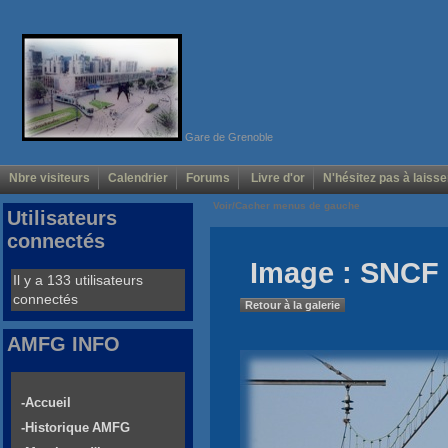
Gare de Grenoble
Nbre visiteurs
Calendrier
Forums
Livre d'or
N'hésitez pas à laisse
Voir/Cacher menus de gauche
Utilisateurs
connectés
Image : SNCF 
Il y a 133 utilisateurs
connectés
Retour à la galerie
AMFG INFO
-Accueil
-Historique AMFG