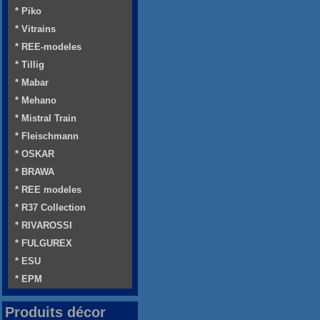
* Piko
* Vitrains
* REE-modeles
* Tillig
* Mabar
* Mehano
* Mistral Train
* Fleischmann
* OSKAR
* BRAWA
* REE modeles
* R37 Collection
* RIVAROSSI
* FULGUREX
* ESU
* EPM
Produits décor