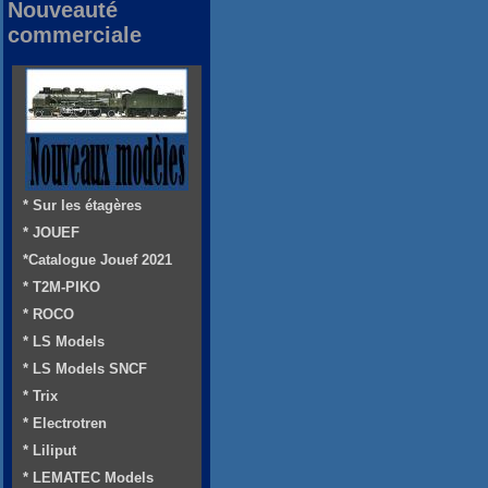
Nouveauté
commerciale
* Sur les étagères
* JOUEF
*Catalogue Jouef 2021
* T2M-PIKO
* ROCO
* LS Models
* LS Models SNCF
* Trix
* Electrotren
* Liliput
* LEMATEC Models