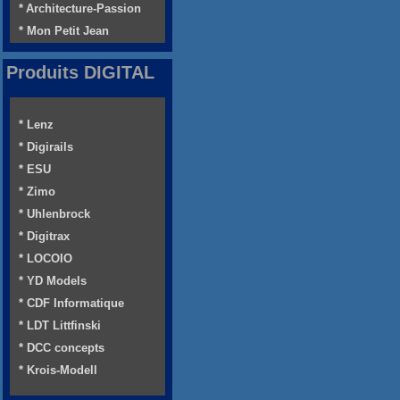
* Architecture-Passion
* Mon Petit Jean
Produits DIGITAL
* Lenz
* Digirails
* ESU
* Zimo
* Uhlenbrock
* Digitrax
* LOCOIO
* YD Models
* CDF Informatique
* LDT Littfinski
* DCC concepts
* Krois-Modell