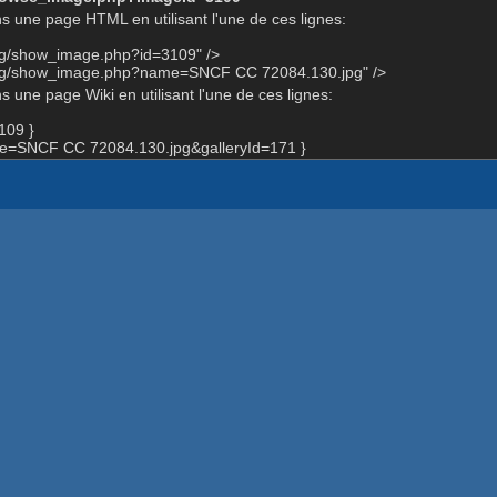
s une page HTML en utilisant l'une de ces lignes:
org/show_image.php?id=3109" />
.org/show_image.php?name=SNCF CC 72084.130.jpg" />
 une page Wiki en utilisant l'une de ces lignes:
109 }
=SNCF CC 72084.130.jpg&galleryId=171 }