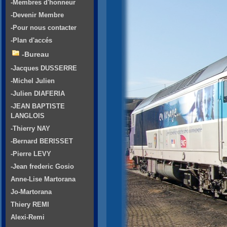
-Membres d'honneur
-Devenir Membre
-Pour nous contacter
-Plan d'accés
-Bureau
-Jacques DUSSERRE
-Michel Julien
-Julien DIAFERIA
-JEAN BAPTISTE
LANGLOIS
-Thierry NAY
-Bernard BERISSET
-Pierre LEVY
-Jean frederic Gosio
Anne-Lise Martorana
Jo-Martorana
Thiery REMI
Alexi-Remi