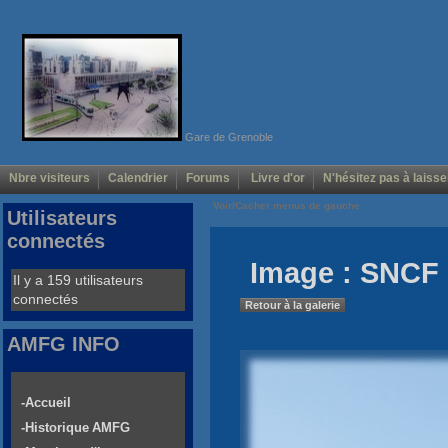
Gare de Grenoble
Nbre visiteurs
Calendrier
Forums
Livre d'or
N'hésitez pas à laisse
Voir/Cacher menus de gauche
Utilisateurs
connectés
Image : SNCF 
Il y a 159 utilisateurs
connectés
Retour à la galerie
AMFG INFO
-Accueil
-Historique AMFG