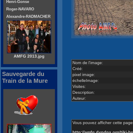
Henri-Gonse
Roger-NAVARO
Alexandre-RADMACHER
AMFG 2013.jpg
Nom de l'image:
Créé:
Sauvegarde du
pixel image:
Train de la Mure
échelleImage:
Visites:
Description:
Auteur:
Vous pouvez afficher cette page 
http://amfg.dyndns.org/tiki