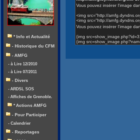
Vous pouvez insérer l'image dan
<img src="http://amfg.dyndns.
<img src="http://amfg.dyndns
Vous pouvez insérer l'image dans
{img src=show_image.php?id=3
* Info et Actualité
{img src=show_image.php?name
- Historique du CFM
- AMFG
- à Lire 12/2010
- à Lire 07/2011
- Divers
- ARDSL SOS
- Affiches de Grenoble.
* Actions AMFG
- Pour Participer
- Calendrier
- Reportages