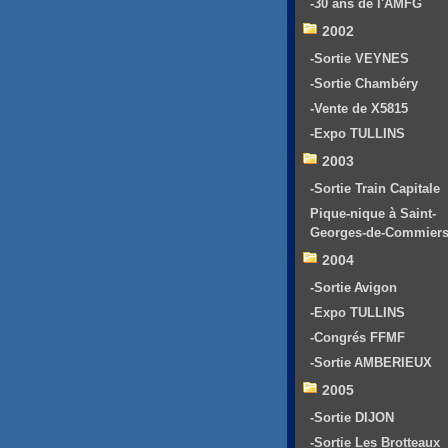
-30 ans de l'AMFG
2002
-Sortie VEYNES
-Sortie Chambéry
-Vente de X5815
-Expo TULLINS
2003
-Sortie Train Capitale
Pique-nique à Saint-
Georges-de-Commier
2004
-Sortie Avigon
-Expo TULLINS
-Congrés FFMF
-Sortie AMBERIEUX
2005
-Sortie DIJON
-Sortie Les Brotteaux