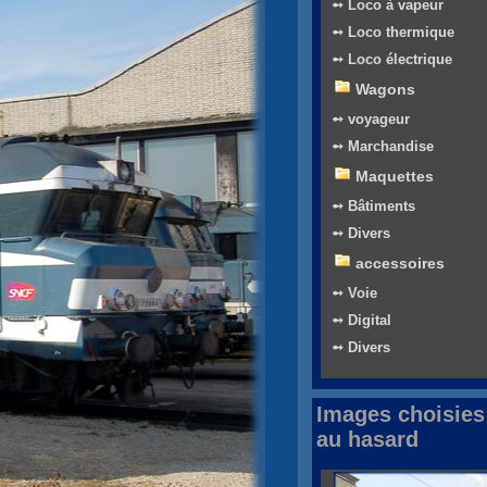
➻ Loco à vapeur
➻ Loco thermique
➻ Loco électrique
Wagons
➻ voyageur
➻ Marchandise
Maquettes
➻ Bâtiments
➻ Divers
accessoires
➻ Voie
➻ Digital
➻ Divers
Images choisies
au hasard