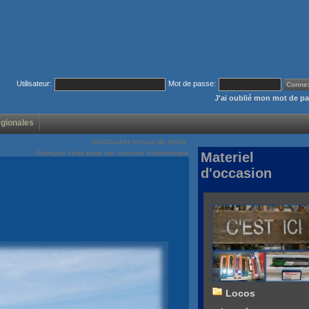
Utilisateur:
Mot de passe:
J'ai oublié mon mot de p
égionales
Voir/Cacher menus de droite
Envoyez cette page par courrier électronique
Materiel
d'occasion
Locos