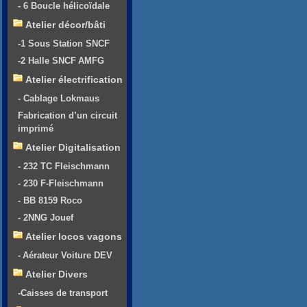
- 6 Boucle hélicoïdale
Atelier décor/bâti
-1 Sous Station SNCF
-2 Halle SNCF AMFG
Atelier électrification
- Cablage Lokmaus
Fabrication d’un circuit
imprimé
Atelier Digitalisation
- 232 TC Fleischmann
- 230 F-Fleischmann
- BB 8159 Roco
- 2NNG Jouef
Atelier locos vagons
- Aérateur Voiture DEV
Atelier Divers
-Caisses de transport