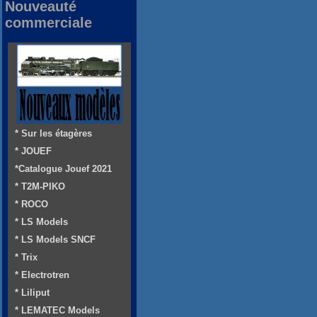
Nouveauté
commerciale
* Sur les étagères
* JOUEF
*Catalogue Jouef 2021
* T2M-PIKO
* ROCO
* LS Models
* LS Models SNCF
* Trix
* Electrotren
* Liliput
* LEMATEC Models