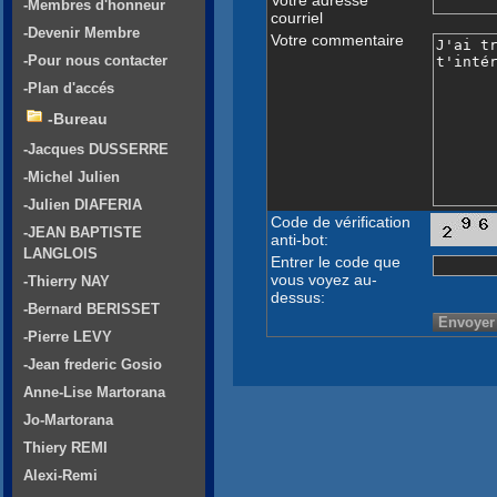
-Membres d'honneur
courriel
-Devenir Membre
Votre commentaire
-Pour nous contacter
-Plan d'accés
-Bureau
-Jacques DUSSERRE
-Michel Julien
-Julien DIAFERIA
Code de vérification
-JEAN BAPTISTE
anti-bot:
LANGLOIS
Entrer le code que
vous voyez au-
-Thierry NAY
dessus:
-Bernard BERISSET
-Pierre LEVY
-Jean frederic Gosio
Anne-Lise Martorana
Jo-Martorana
Thiery REMI
Alexi-Remi