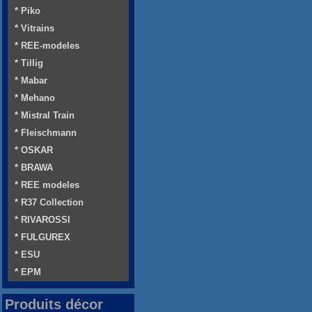
* Piko
* Vitrains
* REE-modeles
* Tillig
* Mabar
* Mehano
* Mistral Train
* Fleischmann
* OSKAR
* BRAWA
* REE modeles
* R37 Collection
* RIVAROSSI
* FULGUREX
* ESU
* EPM
Produits décor