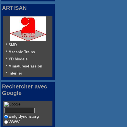
ARTISAN
* SMD
* Mecanic Trains
* YD Models
* Miniatures-Passion
* InterFer
Rechercher avec
Google
amfg.dyndns.org
WWW