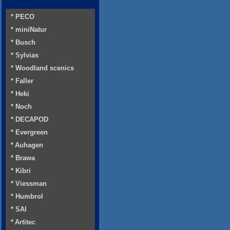
* PECO
* miniNatur
* Busch
* Sylvias
* Woodland scenics
* Faller
* Heki
* Noch
* DECAPOD
* Evergreen
* Auhagen
* Brawa
* Kibri
* Viessman
* Humbrol
* SAI
* Artitec