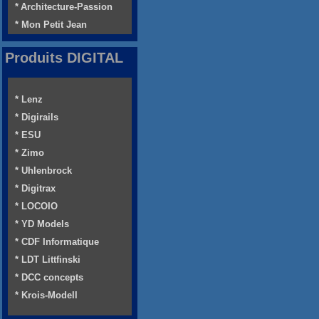
* Architecture-Passion
* Mon Petit Jean
Produits DIGITAL
* Lenz
* Digirails
* ESU
* Zimo
* Uhlenbrock
* Digitrax
* LOCOIO
* YD Models
* CDF Informatique
* LDT Littfinski
* DCC concepts
* Krois-Modell