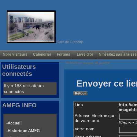
Gare de Grenoble
Nbre visiteurs
Calendrier
Forums
Livre d'or
N'hésitez pas à laisse
Voir/Cacher menus de gauche
Utilisateurs
connectés
Envoyer ce lie
Il y a 188 utilisateurs
connectés
Retour
AMFG INFO
Lien
http://a
imageId
Adresse électronique
de votre ami
Séparer l
-Accueil
Votre nom
-Historique AMFG
Votre adresse