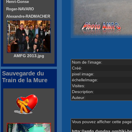
Henri-Gonse
Roger-NAVARO
Alexandre-RADMACHER
AMFG 2013.jpg
Nom de l'image:
Créé:
Sauvegarde du
pixel image:
Train de la Mure
échelleImage:
Visites:
Description:
Auteur:
Vous pouvez afficher cette page 
http://amfg.dyndns.org/tiki