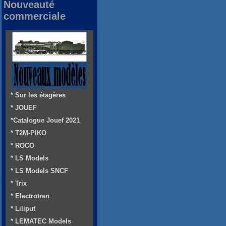
Nouveauté
commerciale
* Sur les étagères
* JOUEF
*Catalogue Jouef 2021
* T2M-PIKO
* ROCO
* LS Models
* LS Models SNCF
* Trix
* Electrotren
* Liliput
* LEMATEC Models