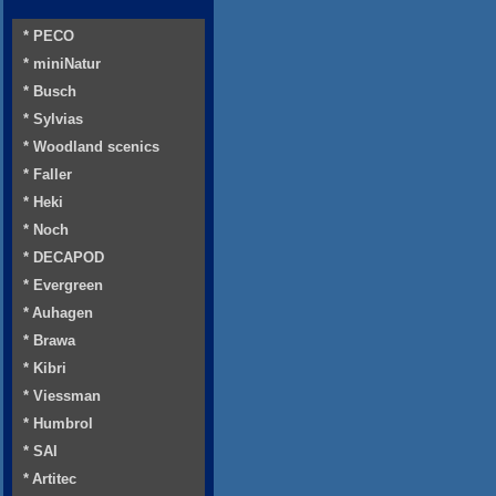
* PECO
* miniNatur
* Busch
* Sylvias
* Woodland scenics
* Faller
* Heki
* Noch
* DECAPOD
* Evergreen
* Auhagen
* Brawa
* Kibri
* Viessman
* Humbrol
* SAI
* Artitec