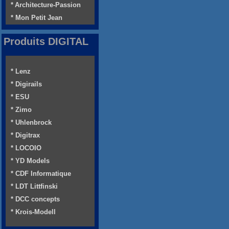
* Architecture-Passion
* Mon Petit Jean
Produits DIGITAL
* Lenz
* Digirails
* ESU
* Zimo
* Uhlenbrock
* Digitrax
* LOCOIO
* YD Models
* CDF Informatique
* LDT Littfinski
* DCC concepts
* Krois-Modell