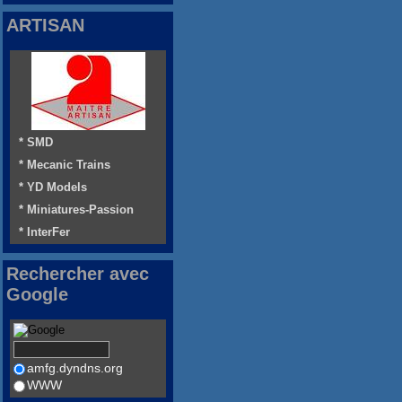
ARTISAN
* SMD
* Mecanic Trains
* YD Models
* Miniatures-Passion
* InterFer
Rechercher avec
Google
amfg.dyndns.org
WWW