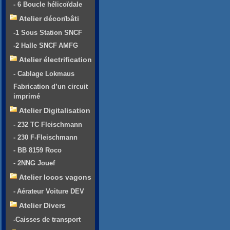
- 6 Boucle hélicoïdale
Atelier décor/bâti
-1 Sous Station SNCF
-2 Halle SNCF AMFG
Atelier électrification
- Cablage Lokmaus
Fabrication d’un circuit
imprimé
Atelier Digitalisation
- 232 TC Fleischmann
- 230 F-Fleischmann
- BB 8159 Roco
- 2NNG Jouef
Atelier locos vagons
- Aérateur Voiture DEV
Atelier Divers
-Caisses de transport