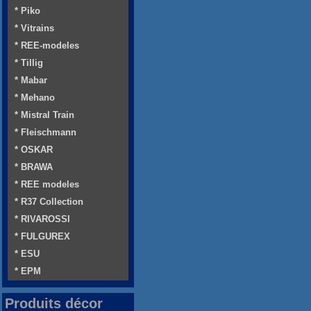
* Piko
* Vitrains
* REE-modeles
* Tillig
* Mabar
* Mehano
* Mistral Train
* Fleischmann
* OSKAR
* BRAWA
* REE modeles
* R37 Collection
* RIVAROSSI
* FULGUREX
* ESU
* EPM
Produits décor