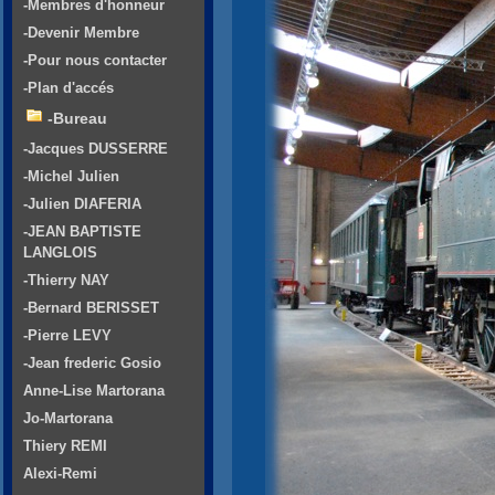
-Membres d'honneur
-Devenir Membre
-Pour nous contacter
-Plan d'accés
-Bureau
-Jacques DUSSERRE
-Michel Julien
-Julien DIAFERIA
-JEAN BAPTISTE
LANGLOIS
-Thierry NAY
-Bernard BERISSET
-Pierre LEVY
-Jean frederic Gosio
Anne-Lise Martorana
Jo-Martorana
Thiery REMI
Alexi-Remi