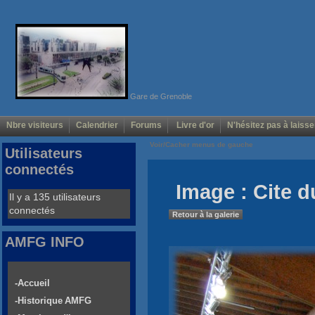
Gare de Grenoble
Nbre visiteurs
Calendrier
Forums
Livre d'or
N'hésitez pas à laisse
Voir/Cacher menus de gauche
Utilisateurs
connectés
Image : Cite d
Il y a 135 utilisateurs
connectés
Retour à la galerie
AMFG INFO
-Accueil
-Historique AMFG