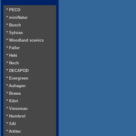
* PECO
* miniNatur
* Busch
* Sylvias
* Woodland scenics
* Faller
* Heki
* Noch
* DECAPOD
* Evergreen
* Auhagen
* Brawa
* Kibri
* Viessman
* Humbrol
* SAI
* Artitec