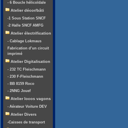
- 6 Boucle hélicoïdale
Atelier décor/bâti
-1 Sous Station SNCF
-2 Halle SNCF AMFG
Atelier électrification
- Cablage Lokmaus
Fabrication d’un circuit
imprimé
Atelier Digitalisation
- 232 TC Fleischmann
- 230 F-Fleischmann
- BB 8159 Roco
- 2NNG Jouef
Atelier locos vagons
- Aérateur Voiture DEV
Atelier Divers
-Caisses de transport