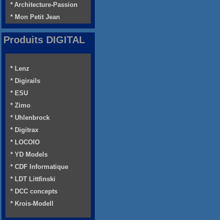
* Architecture-Passion
* Mon Petit Jean
Produits DIGITAL
* Lenz
* Digirails
* ESU
* Zimo
* Uhlenbrock
* Digitrax
* LOCOIO
* YD Models
* CDF Informatique
* LDT Littfinski
* DCC concepts
* Krois-Modell