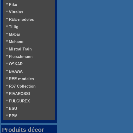
* Piko
* Vitrains
* REE-modeles
* Tillig
* Mabar
* Mehano
* Mistral Train
* Fleischmann
* OSKAR
* BRAWA
* REE modeles
* R37 Collection
* RIVAROSSI
* FULGUREX
* ESU
* EPM
Produits décor