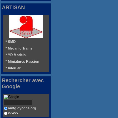
ARTISAN
* SMD
* Mecanic Trains
* YD Models
* Miniatures-Passion
* InterFer
Rechercher avec
Google
amfg.dyndns.org
WWW