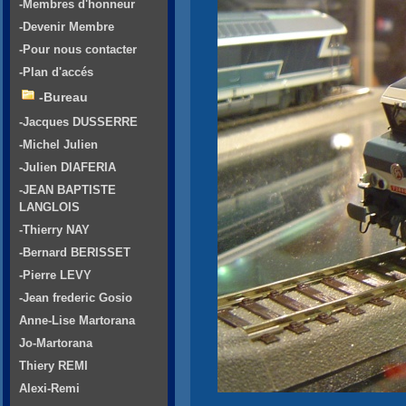
-Membres d'honneur
-Devenir Membre
-Pour nous contacter
-Plan d'accés
-Bureau
-Jacques DUSSERRE
-Michel Julien
-Julien DIAFERIA
-JEAN BAPTISTE
LANGLOIS
-Thierry NAY
-Bernard BERISSET
-Pierre LEVY
-Jean frederic Gosio
Anne-Lise Martorana
Jo-Martorana
Thiery REMI
Alexi-Remi