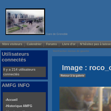
Gare de Grenoble
Nbre visiteurs
Calendrier
Forums
Livre d'or
N'hésitez pas à laisse
Voir/Cacher menus de gauche
Utilisateurs
connectés
Image : roco_
Il y a 214 utilisateurs
connectés
Retour à la galerie
AMFG INFO
-Accueil
-Historique AMFG