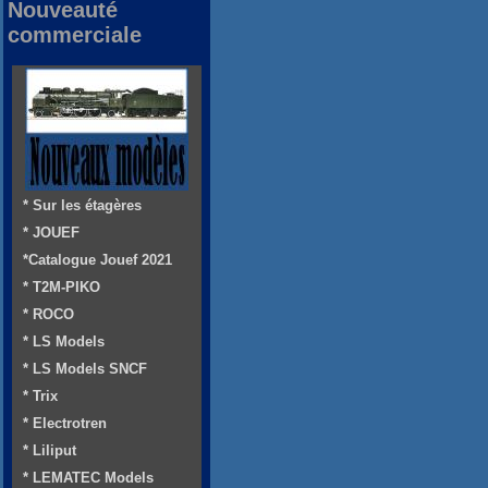
Nouveauté
commerciale
* Sur les étagères
* JOUEF
*Catalogue Jouef 2021
* T2M-PIKO
* ROCO
* LS Models
* LS Models SNCF
* Trix
* Electrotren
* Liliput
* LEMATEC Models