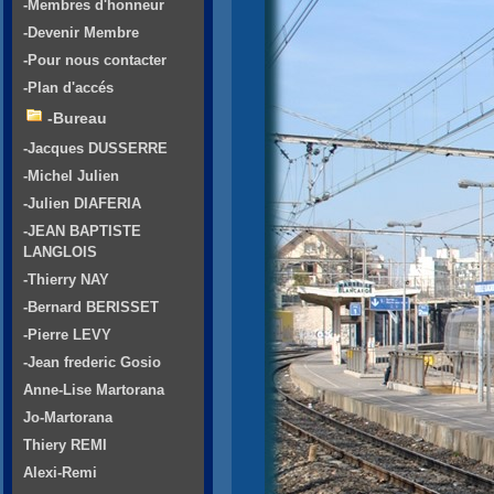
-Membres d'honneur
-Devenir Membre
-Pour nous contacter
-Plan d'accés
-Bureau
-Jacques DUSSERRE
-Michel Julien
-Julien DIAFERIA
-JEAN BAPTISTE
LANGLOIS
-Thierry NAY
-Bernard BERISSET
-Pierre LEVY
-Jean frederic Gosio
Anne-Lise Martorana
Jo-Martorana
Thiery REMI
Alexi-Remi