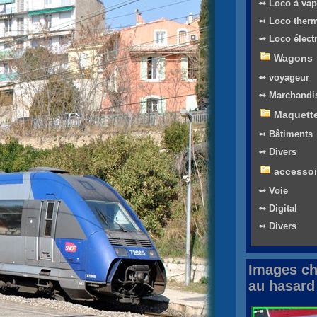
➻ Loco à vap
➻ Loco ther
➻ Loco élect
Wagons
➻ voyageur
➻ Marchandi
Maquett
➻ Bâtiments
➻ Divers
accessoi
➻ Voie
➻ Digital
➻ Divers
Images ch
au hasard