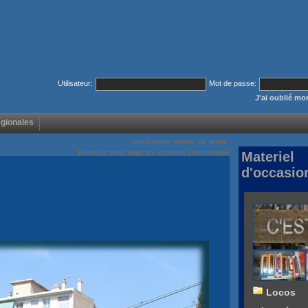
Utilisateur:
Mot de passe:
J'ai oublié m
égionales
Voir/Cacher menus de droite
Envoyez cette page par courrier électronique
Materiel
d'occasio
Locos