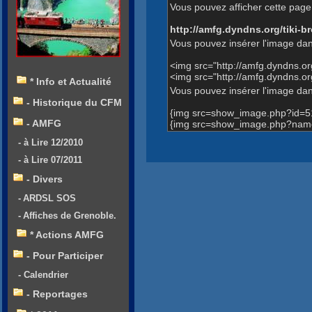
Vous pouvez afficher cette page 
http://amfg.dyndns.org/tiki
Vous pouvez insérer l'image dan
<img src="http://amfg.dyndns.o
<img src="http://amfg.dyndns.
* Info et Actualité
Vous pouvez insérer l'image dans
- Historique du CFM
{img src=show_image.php?id=5
- AMFG
{img src=show_image.php?name=
- à Lire 12/2010
- à Lire 07/2011
- Divers
- ARDSL SOS
- Affiches de Grenoble.
* Actions AMFG
- Pour Participer
- Calendrier
- Reportages