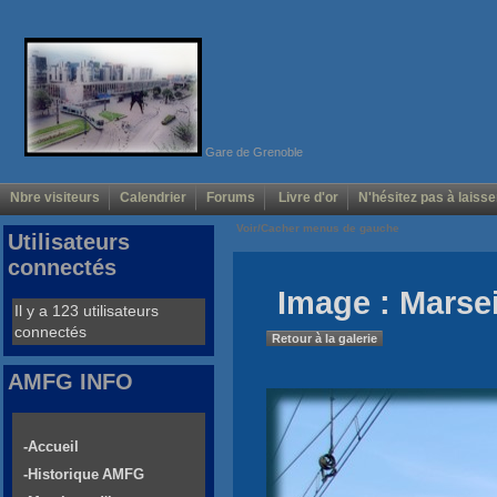
Gare de Grenoble
Nbre visiteurs
Calendrier
Forums
Livre d'or
N'hésitez pas à laisse
Voir/Cacher menus de gauche
Utilisateurs
connectés
Image : Marsei
Il y a 123 utilisateurs
connectés
Retour à la galerie
AMFG INFO
-Accueil
-Historique AMFG