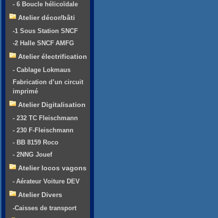
- 6 Boucle hélicoïdale
Atelier décor/bâti
-1 Sous Station SNCF
-2 Halle SNCF AMFG
Atelier électrification
- Cablage Lokmaus
Fabrication d’un circuit
imprimé
Atelier Digitalisation
- 232 TC Fleischmann
- 230 F-Fleischmann
- BB 8159 Roco
- 2NNG Jouef
Atelier locos vagons
- Aérateur Voiture DEV
Atelier Divers
-Caisses de transport