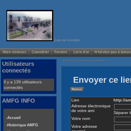
Gare de Grenoble
Nbre visiteurs
Calendrier
Forums
Livre d'or
N'hésitez pas à laisse
Voir/Cacher menus de gauche
Utilisateurs
connectés
Envoyer ce lie
Il y a 139 utilisateurs
connectés
Retour
AMFG INFO
Lien
http://a
Adresse électronique
de votre ami
Séparer l
-Accueil
Votre nom
-Historique AMFG
Votre adresse
courriel