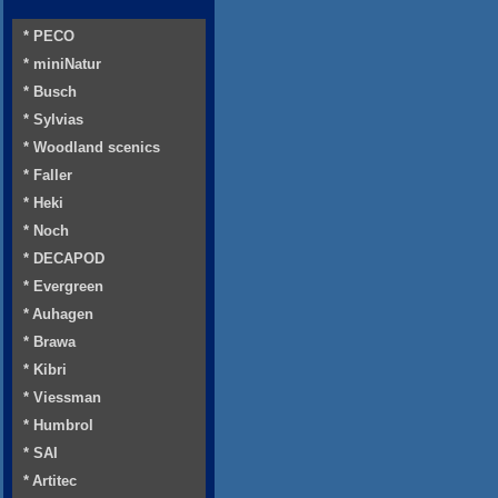
* PECO
* miniNatur
* Busch
* Sylvias
* Woodland scenics
* Faller
* Heki
* Noch
* DECAPOD
* Evergreen
* Auhagen
* Brawa
* Kibri
* Viessman
* Humbrol
* SAI
* Artitec