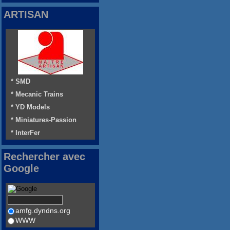
ARTISAN
* SMD
* Mecanic Trains
* YD Models
* Miniatures-Passion
* InterFer
Rechercher avec
Google
amfg.dyndns.org
WWW