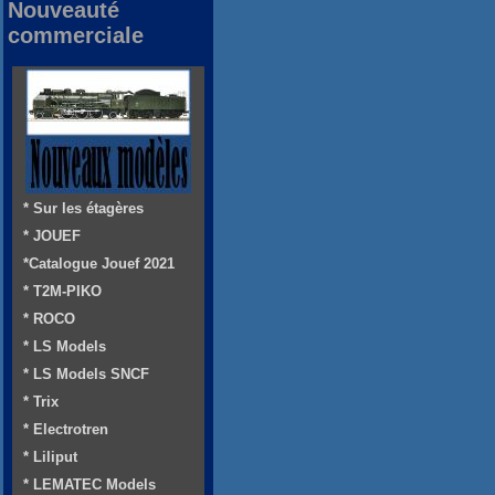
Nouveauté
commerciale
* Sur les étagères
* JOUEF
*Catalogue Jouef 2021
* T2M-PIKO
* ROCO
* LS Models
* LS Models SNCF
* Trix
* Electrotren
* Liliput
* LEMATEC Models