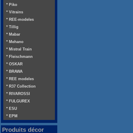
* Piko
* Vitrains
* REE-modeles
* Tillig
* Mabar
* Mehano
* Mistral Train
* Fleischmann
* OSKAR
* BRAWA
* REE modeles
* R37 Collection
* RIVAROSSI
* FULGUREX
* ESU
* EPM
Produits décor