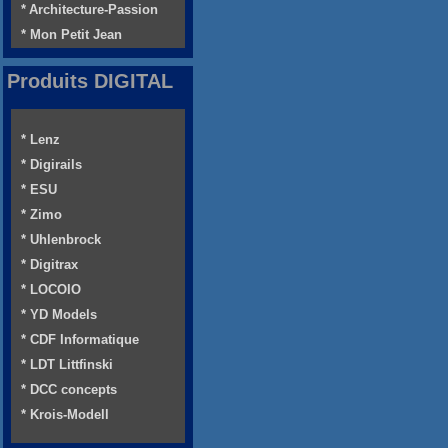
* Architecture-Passion
* Mon Petit Jean
Produits DIGITAL
* Lenz
* Digirails
* ESU
* Zimo
* Uhlenbrock
* Digitrax
* LOCOIO
* YD Models
* CDF Informatique
* LDT Littfinski
* DCC concepts
* Krois-Modell